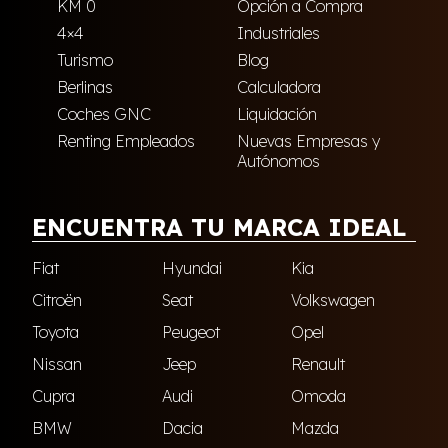
KM 0
Opción a Compra
4×4
Industriales
Turismo
Blog
Berlinas
Calculadora
Coches GNC
Liquidación
Renting Empleados
Nuevas Empresas y
Autónomos
ENCUENTRA TU MARCA IDEAL
Fiat
Hyundai
Kia
Citroën
Seat
Volkswagen
Toyota
Peugeot
Opel
Nissan
Jeep
Renault
Cupra
Audi
Omoda
BMW
Dacia
Mazda