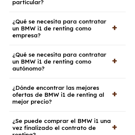
particular?
las condiciones del contrato y hablar con un
experto que te asesore.
Se requiere DNI/NIE, justificante de ingresos
¿Qué se necesita para contratar
y, en algunos casos, una consulta de solvencia
un BMW i1 de renting como
crediticia y un pago inicial.
empresa?
Necesitarás el CIF de la empresa,
¿Qué se necesita para contratar
documentación financiera y, en algunos
un BMW i1 de renting como
casos, un informe de solvencia de la empresa
autónomo?
y un pago inicial.
Se necesita DNI/NIE, alta en el régimen de
¿Dónde encontrar las mejores
autónomos, justificante de ingresos y, en
ofertas de BMW i1 de renting al
algunos casos, un informe fiscal y un pago
mejor precio?
inicial.
En nuestra página web podrás encontrar las
¿Se puede comprar el BMW i1 una
mejores ofertas de vehículos de renting con
vez finalizado el contrato de
todos los gastos incluidos y sin pagar
renting?