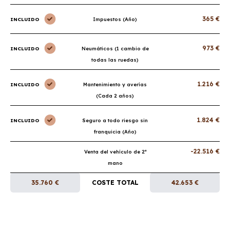
365 €
INCLUIDO
Impuestos (Año)
973 €
INCLUIDO
Neumáticos (1 cambio de
todas las ruedas)
1.216 €
INCLUIDO
Mantenimiento y averías
(Cada 2 años)
1.824 €
INCLUIDO
Seguro a todo riesgo sin
franquicia (Año)
-22.516 €
Venta del vehículo de 2ª
mano
35.760 €
COSTE TOTAL
42.653 €