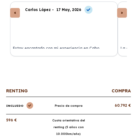
Carlos López -
17 May, 2026
An
a
Estoy encantado con mi experiencia en Cabo
La atenc
Renting. El coche llegó en perfectas condiciones y sin
de renti
sorpresas.
RENTING
COMPRA
60.792 €
INCLUIDO
Precio de compra
596 €
Cuota orientativa del
renting (5 años con
10.000km/año)