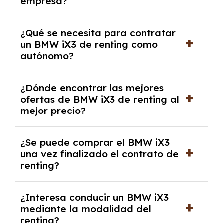
empresa?
Necesitarás el CIF de la empresa,
¿Qué se necesita para contratar
documentación financiera y, en algunos
un BMW iX3 de renting como
casos, un informe de solvencia de la empresa
autónomo?
y un pago inicial.
Se necesita DNI/NIE, alta en el régimen de
¿Dónde encontrar las mejores
autónomos, justificante de ingresos y, en
ofertas de BMW iX3 de renting al
algunos casos, un informe fiscal y un pago
mejor precio?
inicial.
En nuestra página web podrás encontrar las
¿Se puede comprar el BMW iX3
mejores ofertas de vehículos de renting con
una vez finalizado el contrato de
todos los gastos incluidos y sin pagar
renting?
entradas.
Sí, en algunos casos, al final del contrato de
¿Interesa conducir un BMW iX3
renting se puede adquirir el coche. En este
mediante la modalidad del
caso tendrán que analizar los años, la
renting?