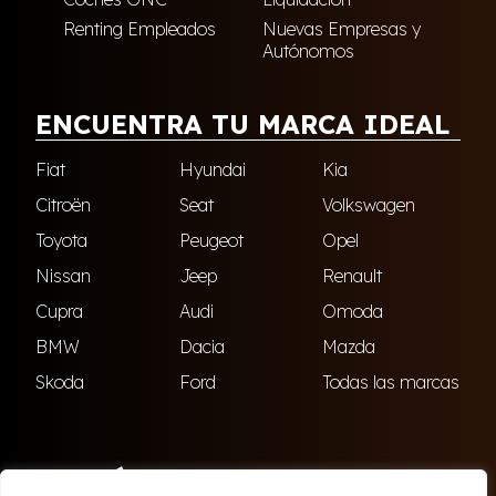
Renting Empleados
Nuevas Empresas y
Autónomos
ENCUENTRA TU MARCA IDEAL
Fiat
Hyundai
Kia
Citroën
Seat
Volkswagen
Toyota
Peugeot
Opel
Nissan
Jeep
Renault
Cupra
Audi
Omoda
BMW
Dacia
Mazda
Skoda
Ford
Todas las marcas
ENCUÉNTRANOS