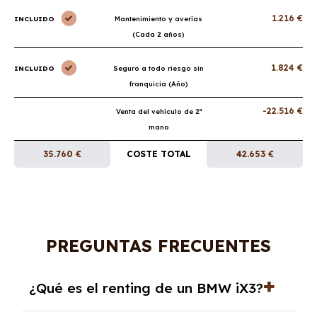
1.216 €
INCLUIDO
Mantenimiento y averías
(Cada 2 años)
1.824 €
INCLUIDO
Seguro a todo riesgo sin
franquicia (Año)
-22.516 €
Venta del vehículo de 2ª
mano
35.760 €
COSTE TOTAL
42.653 €
PREGUNTAS FRECUENTES
¿Qué es el renting de un BMW iX3?