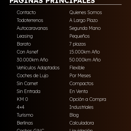
PÁGINAS PRINCIPALES
Contacto
Quienes Somos
Todoterrenos
A Largo Plazo
Autocaravanas
Segunda Mano
Leasing
Pequeños
Barato
7 plazas
Con Asnef
15.000km Año
30.000km Año
50.000km Año
Vehículos Adaptados
Flexible
Coches de Lujo
Por Meses
Sin Carnet
Compactos
Sin Entrada
En Venta
KM 0
Opción a Compra
4×4
Industriales
Turismo
Blog
Berlinas
Calculadora
Coches GNC
Liquidación