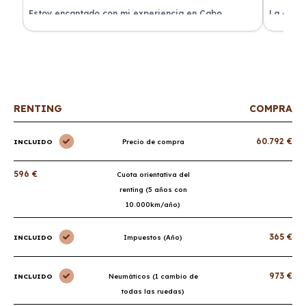
a
Estoy encantado con mi experiencia en Cabo
La atenc
Renting. El coche llegó en perfectas condiciones y sin
de renti
sorpresas.
RENTING
COMPRA
60.792 €
INCLUIDO
Precio de compra
596 €
Cuota orientativa del
renting (5 años con
10.000km/año)
365 €
INCLUIDO
Impuestos (Año)
973 €
INCLUIDO
Neumáticos (1 cambio de
todas las ruedas)