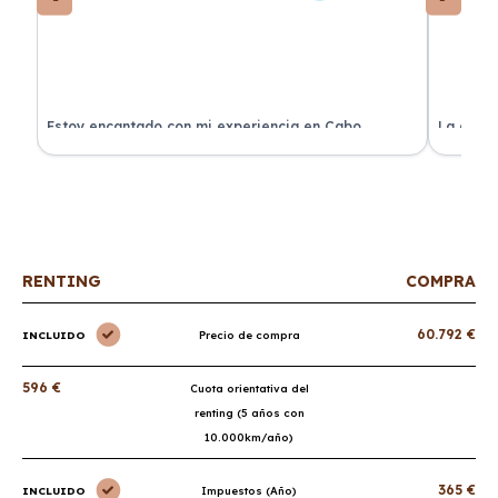
a
Estoy encantado con mi experiencia en Cabo
La atenc
Renting. El coche llegó en perfectas condiciones y sin
de renti
sorpresas.
RENTING
COMPRA
60.792 €
INCLUIDO
Precio de compra
596 €
Cuota orientativa del
renting (5 años con
10.000km/año)
365 €
INCLUIDO
Impuestos (Año)