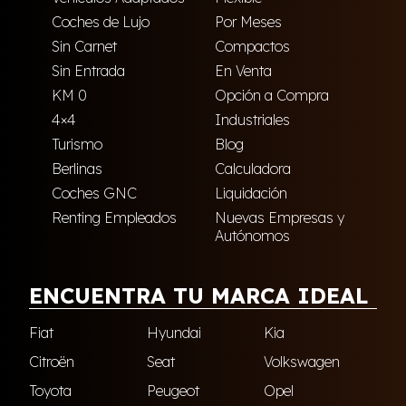
Coches de Lujo
Por Meses
Sin Carnet
Compactos
Sin Entrada
En Venta
KM 0
Opción a Compra
4×4
Industriales
Turismo
Blog
Berlinas
Calculadora
Coches GNC
Liquidación
Renting Empleados
Nuevas Empresas y
Autónomos
ENCUENTRA TU MARCA IDEAL
Fiat
Hyundai
Kia
Citroën
Seat
Volkswagen
Toyota
Peugeot
Opel