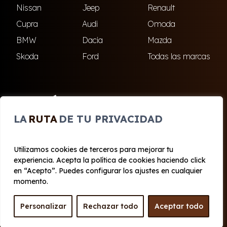
Nissan
Jeep
Renault
Cupra
Audi
Omoda
BMW
Dacia
Mazda
Skoda
Ford
Todas las marcas
ENCUÉNTRANOS
LA
RUTA
DE TU PRIVACIDAD
El Ejido
Roquetas de Mar
Utilizamos cookies de terceros para mejorar tu
experiencia. Acepta la política de cookies haciendo click
© 2020 - 2026 Cabo Renting
en “Acepto”. Puedes configurar los ajustes en cualquier
Aviso legal y Privacidad
|
Política de cookies
|
Términos
momento.
Personalizar
Rechazar todo
Aceptar todo