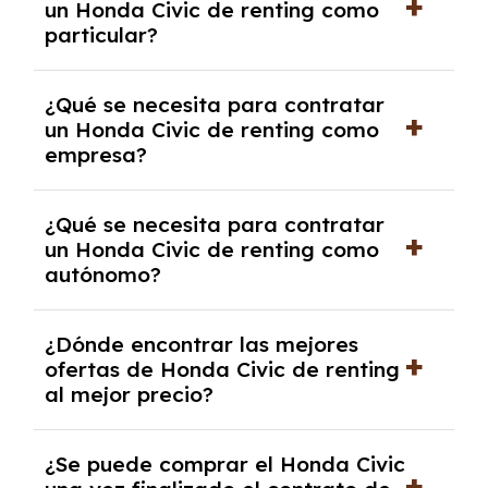
un Honda Civic de renting como
cancelación anticipada. Es importante revisar
particular?
las condiciones del contrato y hablar con un
experto que te asesore.
Se requiere DNI/NIE, justificante de ingresos
¿Qué se necesita para contratar
y, en algunos casos, una consulta de solvencia
un Honda Civic de renting como
crediticia y un pago inicial.
empresa?
Necesitarás el CIF de la empresa,
¿Qué se necesita para contratar
documentación financiera y, en algunos
un Honda Civic de renting como
casos, un informe de solvencia de la empresa
autónomo?
y un pago inicial.
Se necesita DNI/NIE, alta en el régimen de
¿Dónde encontrar las mejores
autónomos, justificante de ingresos y, en
ofertas de Honda Civic de renting
algunos casos, un informe fiscal y un pago
al mejor precio?
inicial.
En nuestra página web podrás encontrar las
¿Se puede comprar el Honda Civic
mejores ofertas de vehículos de renting con