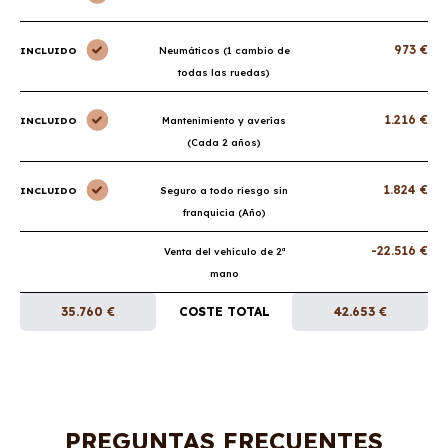
973 €
INCLUIDO
Neumáticos (1 cambio de
todas las ruedas)
1.216 €
INCLUIDO
Mantenimiento y averías
(Cada 2 años)
1.824 €
INCLUIDO
Seguro a todo riesgo sin
franquicia (Año)
-22.516 €
Venta del vehículo de 2ª
mano
35.760 €
COSTE TOTAL
42.653 €
PREGUNTAS FRECUENTES