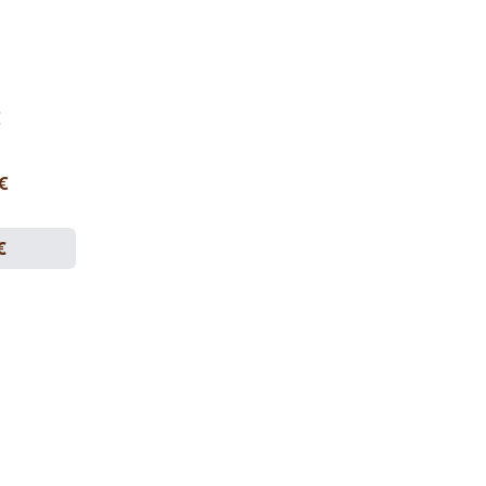
€
 €
€