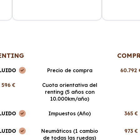
ncia
La atención al cliente fue
Cabo Renting m
en
excepcional y el proceso de renting
mucho la vida. 
muy sencillo. ¡Recomendable al
cuota mensual,
100%!
ENTING
COMP
LUIDO
Precio de compra
60.792 
596 €
Cuota orientativa del
renting (5 años con
10.000km/año)
LUIDO
Impuestos (Año)
365 €
LUIDO
Neumáticos (1 cambio
973 €
de todas las ruedas)