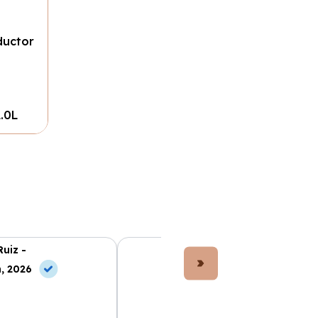
ductor
2.0L
Ruiz -
Lucía Fernández -
, 2026
10 Jun, 2026