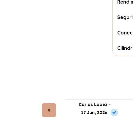
Rendi
Segur
Conec
Cilind
rta Gómez -
Carlos López -
 May, 2026
17 Jun, 2026