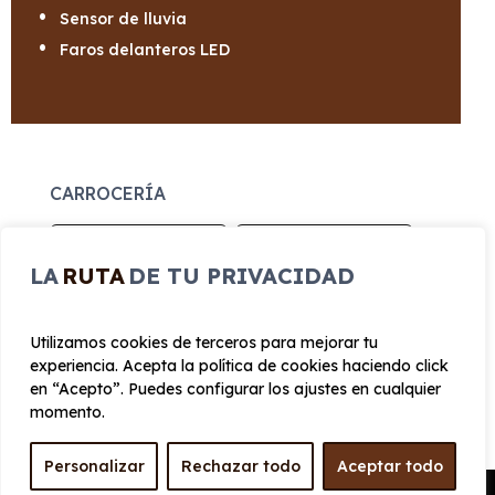
Sensor de lluvia
Faros delanteros LED
CARROCERÍA
Largo
Alto
LA
RUTA
DE TU PRIVACIDAD
4.515 mm
1.645 mm
Utilizamos cookies de terceros para mejorar tu
Ancho
Maletero
experiencia. Acepta la política de cookies haciendo click
1865 mm
540
en “Acepto”. Puedes configurar los ajustes en cualquier
momento.
PRESTACIONES
Personalizar
Rechazar todo
Aceptar todo
Pedir Presupuesto