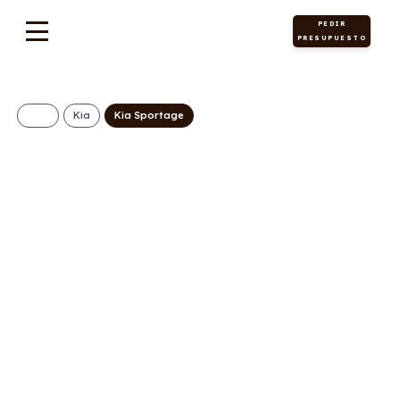
PEDIR
PRESUPUESTO
Kia
Kia Sportage
KIA Sportage 1.6 T-
GDI PHEV Drive
4×4
509€/Mes
Desde:
+ IVA
Híbrido
Automático
252cv
0
enchufable