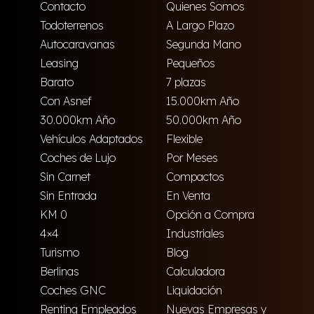
Contacto
Quienes Somos
Todoterrenos
A Largo Plazo
Autocaravanas
Segunda Mano
Leasing
Pequeños
Barato
7 plazas
Con Asnef
15.000km Año
30.000km Año
50.000km Año
Vehículos Adaptados
Flexible
Coches de Lujo
Por Meses
Sin Carnet
Compactos
Sin Entrada
En Venta
KM 0
Opción a Compra
4×4
Industriales
Turismo
Blog
Berlinas
Calculadora
Coches GNC
Liquidación
Renting Empleados
Nuevas Empresas y