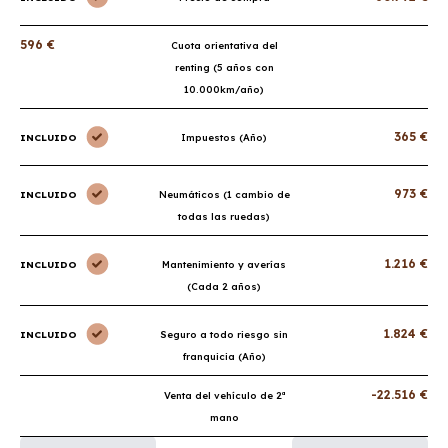
596 €
Cuota orientativa del
renting (5 años con
10.000km/año)
365 €
INCLUIDO
Impuestos (Año)
973 €
INCLUIDO
Neumáticos (1 cambio de
todas las ruedas)
1.216 €
INCLUIDO
Mantenimiento y averías
(Cada 2 años)
1.824 €
INCLUIDO
Seguro a todo riesgo sin
franquicia (Año)
-22.516 €
Venta del vehículo de 2ª
mano