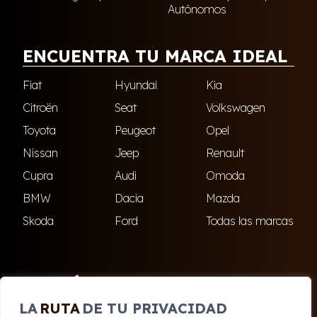
Autónomos
ENCUENTRA TU MARCA IDEAL
Fiat
Hyundai
Kia
Citroën
Seat
Volkswagen
Toyota
Peugeot
Opel
Nissan
Jeep
Renault
Cupra
Audi
Omoda
BMW
Dacia
Mazda
Skoda
Ford
Todas las marcas
ENCUÉNTRANOS
LA
RUTA
DE TU PRIVACIDAD
El Ejido
Roquetas de Mar