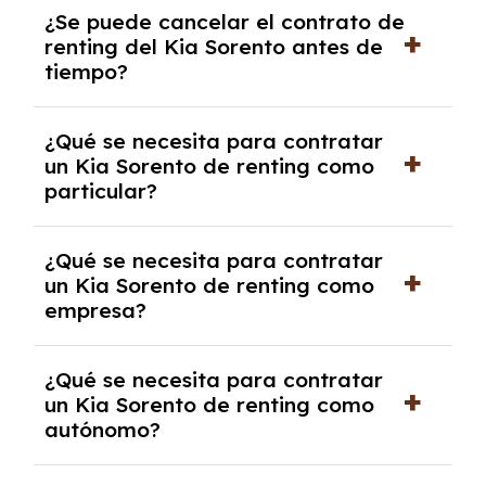
No, con el renting tienes la ventaja de que no
¿Se puede cancelar el contrato de
tendrás que pagar ningún tipo de entrada
renting del Kia Sorento antes de
salvo en casos que lo exija el proveedor
tiempo?
debido al resultado del estudio de viabilidad
económica.
Generalmente, puedes rescindir el contrato,
¿Qué se necesita para contratar
pero puede haber penalizaciones por
un Kia Sorento de renting como
cancelación anticipada. Es importante revisar
particular?
las condiciones del contrato y hablar con un
experto que te asesore.
Se requiere DNI/NIE, justificante de ingresos
¿Qué se necesita para contratar
y, en algunos casos, una consulta de solvencia
un Kia Sorento de renting como
crediticia y un pago inicial.
empresa?
Necesitarás el CIF de la empresa,
¿Qué se necesita para contratar
documentación financiera y, en algunos
un Kia Sorento de renting como
casos, un informe de solvencia de la empresa
autónomo?
y un pago inicial.
Se necesita DNI/NIE, alta en el régimen de