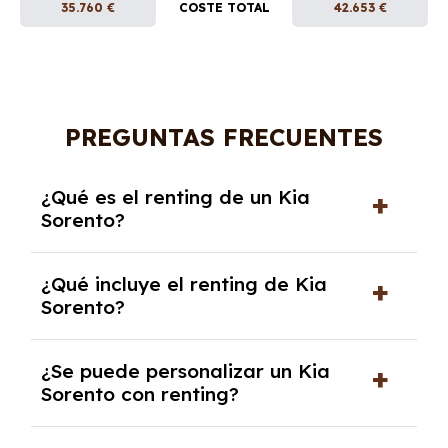
35.760 €
COSTE TOTAL
42.653 €
PREGUNTAS FRECUENTES
¿Qué es el renting de un Kia
Sorento?
El renting de un Kia Sorento es un contrato de
¿Qué incluye el renting de Kia
alquiler a largo plazo en el que pagas una
Sorento?
cuota mensual fija por el uso del coche
durante un periodo determinado,
El renting incluye el uso y disfrute del coche,
generalmente entre 2 y 5 años.
¿Se puede personalizar un Kia
seguro a todo riesgo, mantenimiento,
Sorento con renting?
reparaciones, impuestos, asistencia en
carretera y gestión de la documentación.
Sí, puedes personalizar el coche con ciertas