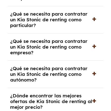
económica.
Generalmente, puedes rescindir el contrato,
¿Qué se necesita para contratar
pero puede haber penalizaciones por
un Kia Stonic de renting como
cancelación anticipada. Es importante revisar
particular?
las condiciones del contrato y hablar con un
experto que te asesore.
Se requiere DNI/NIE, justificante de ingresos
¿Qué se necesita para contratar
y, en algunos casos, una consulta de solvencia
un Kia Stonic de renting como
crediticia y un pago inicial.
empresa?
Necesitarás el CIF de la empresa,
¿Qué se necesita para contratar
documentación financiera y, en algunos
un Kia Stonic de renting como
casos, un informe de solvencia de la empresa
autónomo?
y un pago inicial.
Se necesita DNI/NIE, alta en el régimen de
¿Dónde encontrar las mejores
autónomos, justificante de ingresos y, en
ofertas de Kia Stonic de renting al
algunos casos, un informe fiscal y un pago
mejor precio?
inicial.