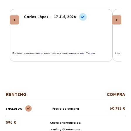
Carlos López -
17 Jul, 2026
An
a
Estoy encantado con mi experiencia en Cabo
La atenc
Renting. El coche llegó en perfectas condiciones y sin
de renti
sorpresas.
RENTING
COMPRA
60.792 €
INCLUIDO
Precio de compra
596 €
Cuota orientativa del
renting (5 años con