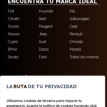
ENCUENTRA TU MARCA IDEAL
Fiat
Hyundai
Kia
Citroën
Seat
Volkswagen
Toyota
Peugeot
Opel
Nissan
Jeep
Renault
Cupra
Audi
Omoda
BMW
Dacia
Mazda
Skoda
Ford
Todas las marcas
ENCUÉNTRANOS
LA
RUTA
DE TU PRIVACIDAD
El Ejido
Roquetas de Mar
Utilizamos cookies de terceros para mejorar tu
experiencia. Acepta la política de cookies haciendo click