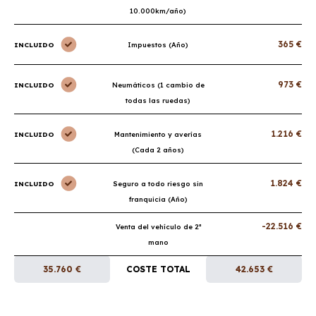
10.000km/año)
365 €
INCLUIDO
Impuestos (Año)
973 €
INCLUIDO
Neumáticos (1 cambio de
todas las ruedas)
1.216 €
INCLUIDO
Mantenimiento y averías
(Cada 2 años)
1.824 €
INCLUIDO
Seguro a todo riesgo sin
franquicia (Año)
-22.516 €
Venta del vehículo de 2ª
mano
35.760 €
COSTE TOTAL
42.653 €