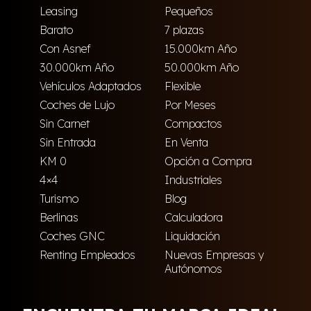
Leasing
Pequeños
Barato
7 plazas
Con Asnef
15.000km Año
30.000km Año
50.000km Año
Vehículos Adaptados
Flexible
Coches de Lujo
Por Meses
Sin Carnet
Compactos
Sin Entrada
En Venta
KM 0
Opción a Compra
4×4
Industriales
Turismo
Blog
Berlinas
Calculadora
Coches GNC
Liquidación
Renting Empleados
Nuevas Empresas y
Autónomos