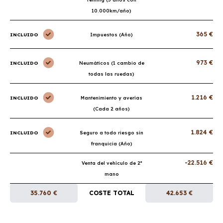
10.000km/año)
365 €
INCLUIDO
Impuestos (Año)
973 €
INCLUIDO
Neumáticos (1 cambio de
todas las ruedas)
1.216 €
INCLUIDO
Mantenimiento y averías
(Cada 2 años)
1.824 €
INCLUIDO
Seguro a todo riesgo sin
franquicia (Año)
-22.516 €
Venta del vehículo de 2ª
mano
35.760 €
COSTE TOTAL
42.653 €