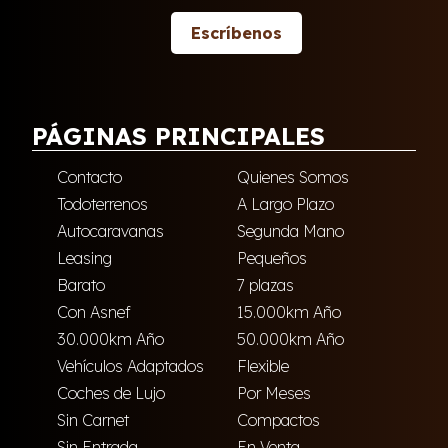
Escríbenos
PÁGINAS PRINCIPALES
Contacto
Quienes Somos
Todoterrenos
A Largo Plazo
Autocaravanas
Segunda Mano
Leasing
Pequeños
Barato
7 plazas
Con Asnef
15.000km Año
30.000km Año
50.000km Año
Vehículos Adaptados
Flexible
Coches de Lujo
Por Meses
Sin Carnet
Compactos
Sin Entrada
En Venta