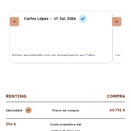
Carlos López -
17 Jul, 2026
An
a
Estoy encantado con mi experiencia en Cabo
La atenc
Renting. El coche llegó en perfectas condiciones y sin
de renti
sorpresas.
RENTING
COMPRA
60.792 €
INCLUIDO
Precio de compra
596 €
Cuota orientativa del
renting (5 años con