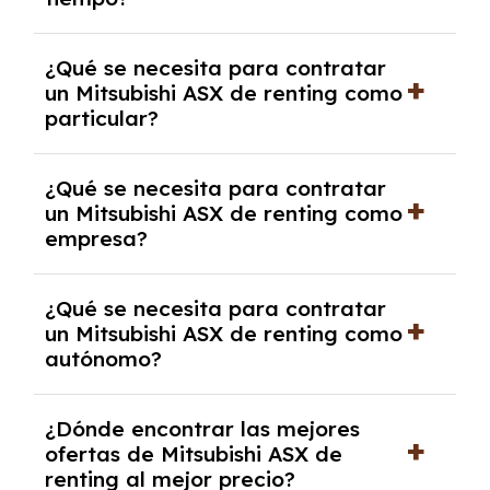
debido al resultado del estudio de viabilidad
económica.
Generalmente, puedes rescindir el contrato,
¿Qué se necesita para contratar
pero puede haber penalizaciones por
un Mitsubishi ASX de renting como
cancelación anticipada. Es importante revisar
particular?
las condiciones del contrato y hablar con un
experto que te asesore.
Se requiere DNI/NIE, justificante de ingresos
¿Qué se necesita para contratar
y, en algunos casos, una consulta de solvencia
un Mitsubishi ASX de renting como
crediticia y un pago inicial.
empresa?
Necesitarás el CIF de la empresa,
¿Qué se necesita para contratar
documentación financiera y, en algunos
un Mitsubishi ASX de renting como
casos, un informe de solvencia de la empresa
autónomo?
y un pago inicial.
Se necesita DNI/NIE, alta en el régimen de
¿Dónde encontrar las mejores
autónomos, justificante de ingresos y, en
ofertas de Mitsubishi ASX de
algunos casos, un informe fiscal y un pago
renting al mejor precio?
inicial.