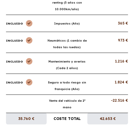
renting (5 años con
10.000km/año)
365 €
INCLUIDO
Impuestos (Año)
973 €
INCLUIDO
Neumáticos (1 cambio de
todas las ruedas)
1.216 €
INCLUIDO
Mantenimiento y averías
(Cada 2 años)
1.824 €
INCLUIDO
Seguro a todo riesgo sin
franquicia (Año)
-22.516 €
Venta del vehículo de 2ª
mano
35.760 €
COSTE TOTAL
42.653 €