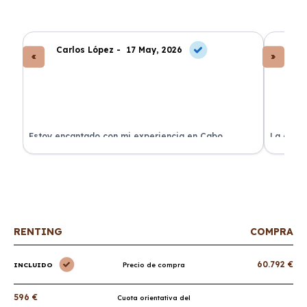
Carlos López -
17 May, 2026
An
a
Estoy encantado con mi experiencia en Cabo
La atenc
Renting. El coche llegó en perfectas condiciones y sin
de renti
sorpresas.
RENTING
COMPRA
60.792 €
INCLUIDO
Precio de compra
596 €
Cuota orientativa del