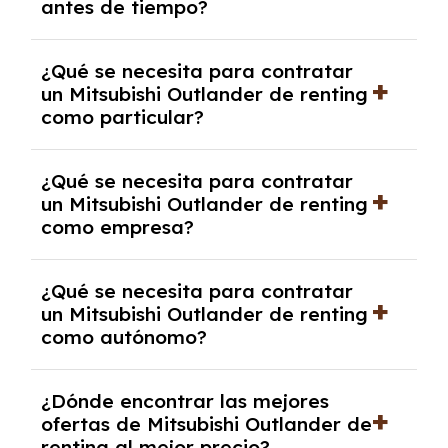
antes de tiempo?
debido al resultado del estudio de viabilidad
económica.
Generalmente, puedes rescindir el contrato,
¿Qué se necesita para contratar
pero puede haber penalizaciones por
un Mitsubishi Outlander de renting
cancelación anticipada. Es importante revisar
como particular?
las condiciones del contrato y hablar con un
experto que te asesore.
Se requiere DNI/NIE, justificante de ingresos
¿Qué se necesita para contratar
y, en algunos casos, una consulta de solvencia
un Mitsubishi Outlander de renting
crediticia y un pago inicial.
como empresa?
Necesitarás el CIF de la empresa,
¿Qué se necesita para contratar
documentación financiera y, en algunos
un Mitsubishi Outlander de renting
casos, un informe de solvencia de la empresa
como autónomo?
y un pago inicial.
Se necesita DNI/NIE, alta en el régimen de
¿Dónde encontrar las mejores
autónomos, justificante de ingresos y, en
ofertas de Mitsubishi Outlander de
algunos casos, un informe fiscal y un pago
renting al mejor precio?