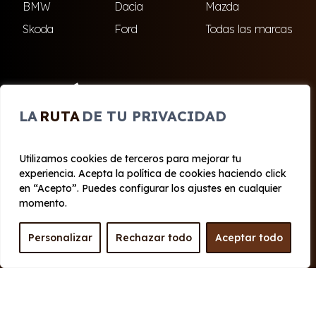
BMW
Dacia
Mazda
Skoda
Ford
Todas las marcas
ENCUÉNTRANOS
LA
RUTA
DE TU PRIVACIDAD
El Ejido
Roquetas de Mar
Utilizamos cookies de terceros para mejorar tu
experiencia. Acepta la política de cookies haciendo click
© 2020 - 2026 Cabo Renting
en “Acepto”. Puedes configurar los ajustes en cualquier
Aviso legal y Privacidad
|
Política de cookies
|
Términos
momento.
Personalizar
Rechazar todo
Aceptar todo