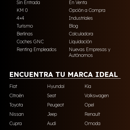
Sin Entrada
En Venta
KM 0
Opción a Compra
4×4
Industriales
Turismo
Blog
Berlinas
Calculadora
Coches GNC
Liquidación
Renting Empleados
Nuevas Empresas y
Autónomos
ENCUENTRA TU MARCA IDEAL
Fiat
Hyundai
Kia
Citroën
Seat
Volkswagen
Toyota
Peugeot
Opel
Nissan
Jeep
Renault
Cupra
Audi
Omoda