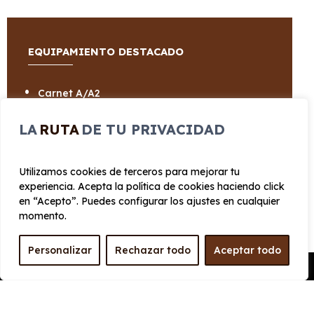
EQUIPAMIENTO DESTACADO
Carnet A/A2
LA
RUTA
DE TU PRIVACIDAD
Utilizamos cookies de terceros para mejorar tu
CARROCERÍA
experiencia. Acepta la política de cookies haciendo click
en “Acepto”. Puedes configurar los ajustes en cualquier
momento.
Largo
Alto
2.065 mm
1.065 mm
Personalizar
Rechazar todo
Aceptar todo
Pedir Presupuesto
Ancho
Maletero
765 mm
0