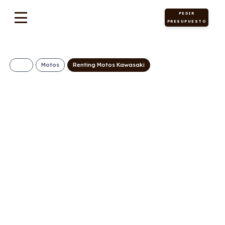
PEDIR
PRESUPUESTO
Motos
Renting Motos Kawasaki
KAWASAKI Z650
186€/Mes
Desde:
+ IVA
Gasolina
Manual
68cv
C
107g/Km
4,3l/100km