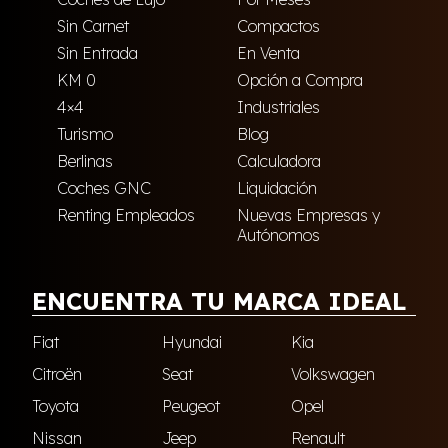
Sin Carnet
Compactos
Sin Entrada
En Venta
KM 0
Opción a Compra
4×4
Industriales
Turismo
Blog
Berlinas
Calculadora
Coches GNC
Liquidación
Renting Empleados
Nuevas Empresas y
Autónomos
ENCUENTRA TU MARCA IDEAL
Fiat
Hyundai
Kia
Citroën
Seat
Volkswagen
Toyota
Peugeot
Opel
Nissan
Jeep
Renault