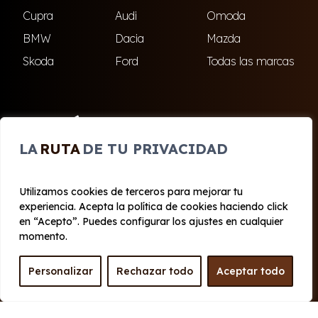
Cupra
Audi
Omoda
BMW
Dacia
Mazda
Skoda
Ford
Todas las marcas
ENCUÉNTRANOS
LA
RUTA
DE TU PRIVACIDAD
El Ejido
Roquetas de Mar
Utilizamos cookies de terceros para mejorar tu
experiencia. Acepta la política de cookies haciendo click
© 2020 - 2026 Cabo Renting
en “Acepto”. Puedes configurar los ajustes en cualquier
Aviso legal y Privacidad
|
Política de cookies
|
Términos
momento.
Personalizar
Rechazar todo
Aceptar todo