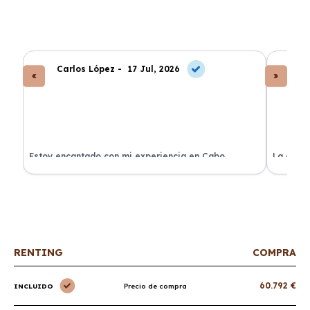
Carlos López -
17 Jul, 2026
An
a
Estoy encantado con mi experiencia en Cabo
La atenc
Renting. El coche llegó en perfectas condiciones y sin
de renti
sorpresas.
RENTING
COMPRA
60.792 €
INCLUIDO
Precio de compra