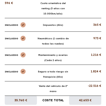
596 €
Cuota orientativa del
renting (5 años con
10.000km/año)
365 €
INCLUIDO
Impuestos (Año)
973 €
INCLUIDO
Neumáticos (1 cambio de
todas las ruedas)
1.216 €
INCLUIDO
Mantenimiento y averías
(Cada 2 años)
1.824 €
INCLUIDO
Seguro a todo riesgo sin
franquicia (Año)
-22.516 €
Venta del vehículo de 2ª
mano
35.760 €
COSTE TOTAL
42.653 €