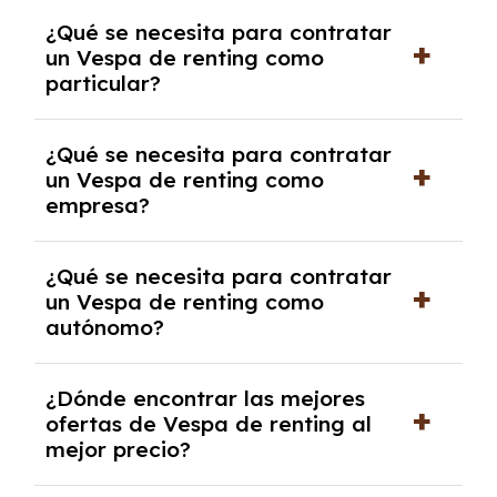
Generalmente, puedes rescindir el contrato,
¿Qué se necesita para contratar
pero puede haber penalizaciones por
un Vespa de renting como
cancelación anticipada. Es importante revisar
particular?
las condiciones del contrato y hablar con un
experto que te asesore.
Se requiere DNI/NIE, justificante de ingresos
¿Qué se necesita para contratar
y, en algunos casos, una consulta de solvencia
un Vespa de renting como
crediticia y un pago inicial.
empresa?
Necesitarás el CIF de la empresa,
¿Qué se necesita para contratar
documentación financiera y, en algunos
un Vespa de renting como
casos, un informe de solvencia de la empresa
autónomo?
y un pago inicial.
Se necesita DNI/NIE, alta en el régimen de
¿Dónde encontrar las mejores
autónomos, justificante de ingresos y, en
ofertas de Vespa de renting al
algunos casos, un informe fiscal y un pago
mejor precio?
inicial.