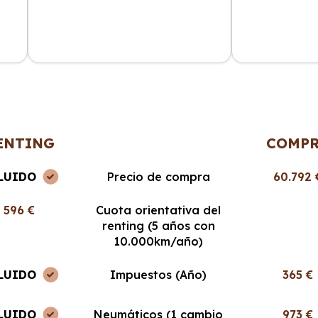
ncia
La atención al cliente fue
Cabo Renting m
en
excepcional y el proceso de renting
mucho la vida. 
muy sencillo. ¡Recomendable al
cuota mensual,
100%!
ENTING
COMP
LUIDO
Precio de compra
60.792 
596 €
Cuota orientativa del
renting (5 años con
10.000km/año)
LUIDO
Impuestos (Año)
365 €
LUIDO
Neumáticos (1 cambio
973 €