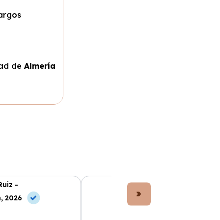
largos
dad de
Almería
Ruiz -
Lucía Fernández -
, 2026
10 Jul, 2026