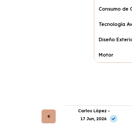
Consumo de C
Tecnología A
Diseño Exteri
Motor
rta Gómez -
Carlos López -
 May, 2026
17 Jun, 2026