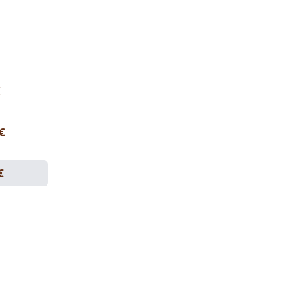
€
 €
€