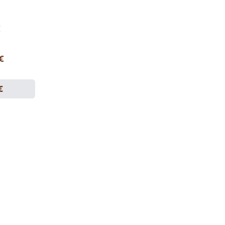
€
 €
€