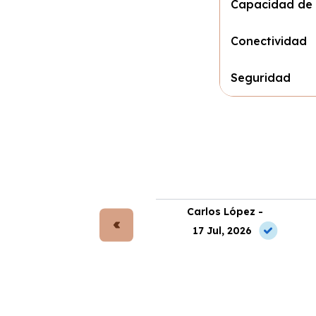
Capacidad de
Conectividad
Seguridad
rta Gómez -
Carlos López -
 Jul, 2026
17 Jul, 2026