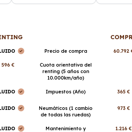
ncia
La atención al cliente fue
Cabo Renting m
en
excepcional y el proceso de renting
mucho la vida. 
muy sencillo. ¡Recomendable al
cuota mensual,
100%!
ENTING
COMP
LUIDO
Precio de compra
60.792 
596 €
Cuota orientativa del
renting (5 años con
10.000km/año)
LUIDO
Impuestos (Año)
365 €
LUIDO
Neumáticos (1 cambio
973 €
de todas las ruedas)
LUIDO
Mantenimiento y
1.216 €