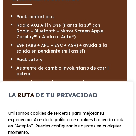
Pack confort plus
Radio AOI All in One (Pantalla 10” con
Radio + Bluetooth + Mirror Screen Apple
Carplay™ + Android Auto®)
ESP (ABS + AFU + ESC + ASR) + ayuda a la
salida en pendiente (hill assist)
Pack safety
Asistente de cambio involuntario de carril
activo
Frenado automático en caso de
emergencia
LA
RUTA
DE TU PRIVACIDAD
Aire acondicionado
Utilizamos cookies de terceros para mejorar tu
experiencia. Acepta la política de cookies haciendo click
en “Acepto”. Puedes configurar los ajustes en cualquier
momento.