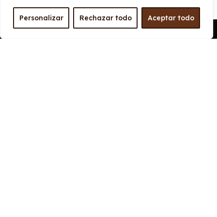
CARROCERÍA
Personalizar
Rechazar todo
Aceptar todo
Largo
Alto
Pedir Presupuesto
4.405 mm
1.818 mm
Ancho
Maletero
1848 mm
597
PRESTACIONES
Velocidad
Cilindrada
máxima
1.499 cc
167 km/h
Aceleración
Tracción
13 seg
Delantera