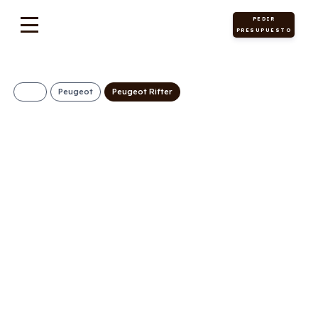
PEDIR
PRESUPUESTO
Peugeot
Peugeot Rifter
PEUGEOT Rifter
Active Business
Standard N1
BlueHDi 100 S&S
299€/Mes
Desde:
+ IVA