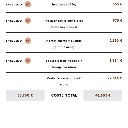
365 €
INCLUIDO
Impuestos (Año)
973 €
INCLUIDO
Neumáticos (1 cambio de
todas las ruedas)
1.216 €
INCLUIDO
Mantenimiento y averías
(Cada 2 años)
1.824 €
INCLUIDO
Seguro a todo riesgo sin
franquicia (Año)
-22.516 €
Venta del vehículo de 2ª
mano
35.760 €
COSTE TOTAL
42.653 €