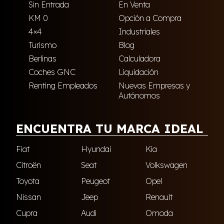
Sin Entrada
En Venta
KM 0
Opción a Compra
4×4
Industriales
Turismo
Blog
Berlinas
Calculadora
Coches GNC
Liquidación
Renting Empleados
Nuevas Empresas y
Autónomos
ENCUENTRA TU MARCA IDEAL
Fiat
Hyundai
Kia
Citroën
Seat
Volkswagen
Toyota
Peugeot
Opel
Nissan
Jeep
Renault
Cupra
Audi
Omoda