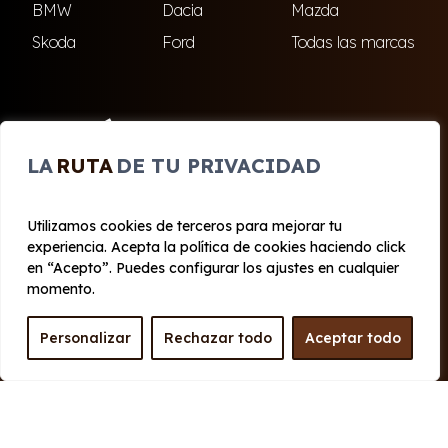
BMW
Dacia
Mazda
Skoda
Ford
Todas las marcas
ENCUÉNTRANOS
LA
RUTA
DE TU PRIVACIDAD
El Ejido
Roquetas de Mar
Utilizamos cookies de terceros para mejorar tu
experiencia. Acepta la política de cookies haciendo click
© 2020 - 2026 Cabo Renting
en “Acepto”. Puedes configurar los ajustes en cualquier
Aviso legal y Privacidad
|
Política de cookies
|
Términos
momento.
Personalizar
Rechazar todo
Aceptar todo