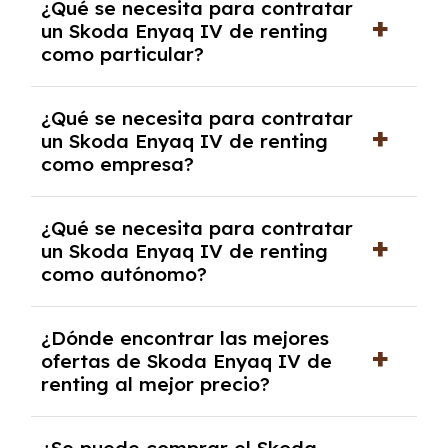
¿Qué se necesita para contratar
pero puede haber penalizaciones por
un Skoda Enyaq IV de renting
cancelación anticipada. Es importante revisar
como particular?
las condiciones del contrato y hablar con un
experto que te asesore.
Se requiere DNI/NIE, justificante de ingresos
¿Qué se necesita para contratar
y, en algunos casos, una consulta de solvencia
un Skoda Enyaq IV de renting
crediticia y un pago inicial.
como empresa?
Necesitarás el CIF de la empresa,
¿Qué se necesita para contratar
documentación financiera y, en algunos
un Skoda Enyaq IV de renting
casos, un informe de solvencia de la empresa
como autónomo?
y un pago inicial.
Se necesita DNI/NIE, alta en el régimen de
¿Dónde encontrar las mejores
autónomos, justificante de ingresos y, en
ofertas de Skoda Enyaq IV de
algunos casos, un informe fiscal y un pago
renting al mejor precio?
inicial.
En nuestra página web podrás encontrar las