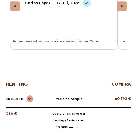
Carlos López -
17 Jul, 2026
An
a
Estoy encantado con mi experiencia en Cabo
La atenc
Renting. El coche llegó en perfectas condiciones y sin
de renti
sorpresas.
RENTING
COMPRA
60.792 €
INCLUIDO
Precio de compra
596 €
Cuota orientativa del
renting (5 años con
10.000km/año)