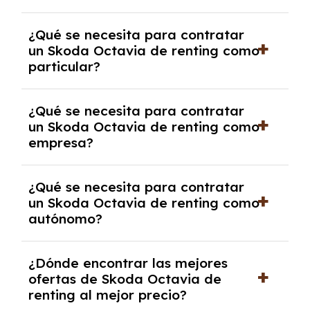
económica.
Generalmente, puedes rescindir el contrato,
¿Qué se necesita para contratar
pero puede haber penalizaciones por
un Skoda Octavia de renting como
cancelación anticipada. Es importante revisar
particular?
las condiciones del contrato y hablar con un
experto que te asesore.
Se requiere DNI/NIE, justificante de ingresos
¿Qué se necesita para contratar
y, en algunos casos, una consulta de solvencia
un Skoda Octavia de renting como
crediticia y un pago inicial.
empresa?
Necesitarás el CIF de la empresa,
¿Qué se necesita para contratar
documentación financiera y, en algunos
un Skoda Octavia de renting como
casos, un informe de solvencia de la empresa
autónomo?
y un pago inicial.
Se necesita DNI/NIE, alta en el régimen de
¿Dónde encontrar las mejores
autónomos, justificante de ingresos y, en
ofertas de Skoda Octavia de
algunos casos, un informe fiscal y un pago
renting al mejor precio?
inicial.