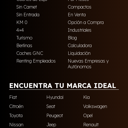
Sin Carnet
Compactos
Sin Entrada
En Venta
KM 0
Opción a Compra
4×4
Industriales
Turismo
Blog
Berlinas
Calculadora
Coches GNC
Liquidación
Renting Empleados
Nuevas Empresas y
Autónomos
ENCUENTRA TU MARCA IDEAL
Fiat
Hyundai
Kia
Citroën
Seat
Volkswagen
Toyota
Peugeot
Opel
Nissan
Jeep
Renault