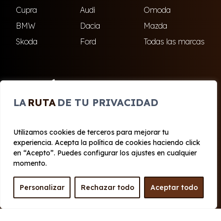
Cupra
Audi
Omoda
BMW
Dacia
Mazda
Skoda
Ford
Todas las marcas
ENCUÉNTRANOS
LA
RUTA
DE TU PRIVACIDAD
El Ejido
Roquetas de Mar
Utilizamos cookies de terceros para mejorar tu
experiencia. Acepta la política de cookies haciendo click
© 2020 - 2026 Cabo Renting
en “Acepto”. Puedes configurar los ajustes en cualquier
Aviso legal y Privacidad
|
Política de cookies
|
Términos
momento.
Personalizar
Rechazar todo
Aceptar todo