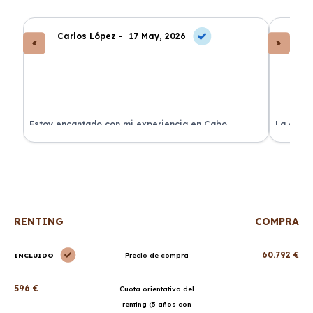
Carlos López -
17 May, 2026
An
a
Estoy encantado con mi experiencia en Cabo
La atenc
Renting. El coche llegó en perfectas condiciones y sin
de renti
sorpresas.
RENTING
COMPRA
60.792 €
INCLUIDO
Precio de compra
596 €
Cuota orientativa del
renting (5 años con