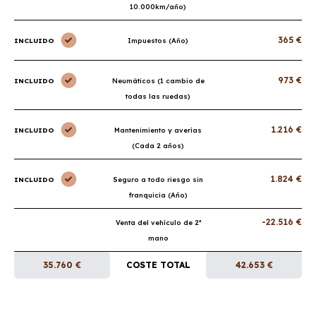
10.000km/año)
365 €
INCLUIDO
Impuestos (Año)
973 €
INCLUIDO
Neumáticos (1 cambio de
todas las ruedas)
1.216 €
INCLUIDO
Mantenimiento y averías
(Cada 2 años)
1.824 €
INCLUIDO
Seguro a todo riesgo sin
franquicia (Año)
-22.516 €
Venta del vehículo de 2ª
mano
35.760 €
COSTE TOTAL
42.653 €