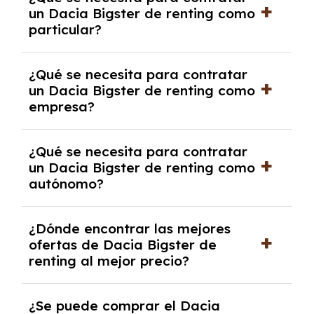
pero puede haber penalizaciones por
un Dacia Bigster de renting como
cancelación anticipada. Es importante revisar
particular?
las condiciones del contrato y hablar con un
experto que te asesore.
Se requiere DNI/NIE, justificante de ingresos
¿Qué se necesita para contratar
y, en algunos casos, una consulta de solvencia
un Dacia Bigster de renting como
crediticia y un pago inicial.
empresa?
Necesitarás el CIF de la empresa,
¿Qué se necesita para contratar
documentación financiera y, en algunos
un Dacia Bigster de renting como
casos, un informe de solvencia de la empresa
autónomo?
y un pago inicial.
Se necesita DNI/NIE, alta en el régimen de
¿Dónde encontrar las mejores
autónomos, justificante de ingresos y, en
ofertas de Dacia Bigster de
algunos casos, un informe fiscal y un pago
renting al mejor precio?
inicial.
En nuestra página web podrás encontrar las
¿Se puede comprar el Dacia
mejores ofertas de vehículos de renting con