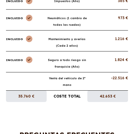
365 €
INCLUIDO
Impuestos (Año)
973 €
INCLUIDO
Neumáticos (1 cambio de
todas las ruedas)
1.216 €
INCLUIDO
Mantenimiento y averías
(Cada 2 años)
1.824 €
INCLUIDO
Seguro a todo riesgo sin
franquicia (Año)
-22.516 €
Venta del vehículo de 2ª
mano
35.760 €
COSTE TOTAL
42.653 €