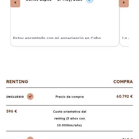
a
Estoy encantado con mi experiencia en Cabo
La atenc
Renting. El coche llegó en perfectas condiciones y sin
de renti
sorpresas.
RENTING
COMPRA
60.792 €
INCLUIDO
Precio de compra
596 €
Cuota orientativa del
renting (5 años con
10.000km/año)