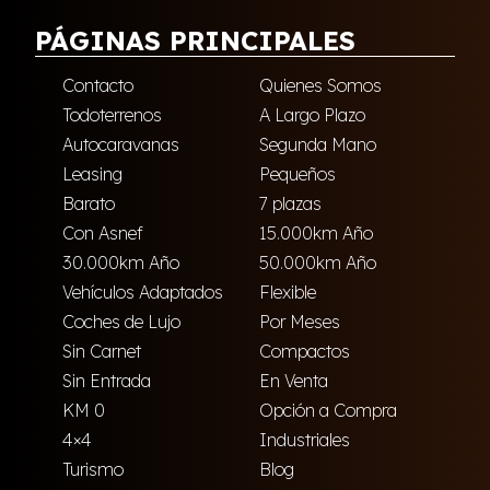
PÁGINAS PRINCIPALES
Contacto
Quienes Somos
Todoterrenos
A Largo Plazo
Autocaravanas
Segunda Mano
Leasing
Pequeños
Barato
7 plazas
Con Asnef
15.000km Año
30.000km Año
50.000km Año
Vehículos Adaptados
Flexible
Coches de Lujo
Por Meses
Sin Carnet
Compactos
Sin Entrada
En Venta
KM 0
Opción a Compra
4×4
Industriales
Turismo
Blog