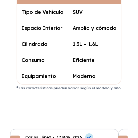
Tipo de Vehículo
SUV
Espacio Interior
Amplio y cómodo
Cilindrada
1.3L – 1.6L
Consumo
Eficiente
Equipamiento
Moderno
Las características pueden variar según el modelo y año.
Carlos López -
17 May, 2026
An