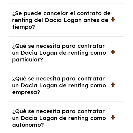
No, con el renting tienes la ventaja de que no
¿Se puede cancelar el contrato de
tendrás que pagar ningún tipo de entrada
renting del Dacia Logan antes de
salvo en casos que lo exija el proveedor
tiempo?
debido al resultado del estudio de viabilidad
económica.
Generalmente, puedes rescindir el contrato,
¿Qué se necesita para contratar
pero puede haber penalizaciones por
un Dacia Logan de renting como
cancelación anticipada. Es importante revisar
particular?
las condiciones del contrato y hablar con un
experto que te asesore.
Se requiere DNI/NIE, justificante de ingresos
¿Qué se necesita para contratar
y, en algunos casos, una consulta de solvencia
un Dacia Logan de renting como
crediticia y un pago inicial.
empresa?
Necesitarás el CIF de la empresa,
¿Qué se necesita para contratar
documentación financiera y, en algunos
un Dacia Logan de renting como
casos, un informe de solvencia de la empresa
autónomo?
y un pago inicial.