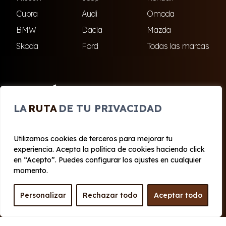
Cupra
Audi
Omoda
BMW
Dacia
Mazda
Skoda
Ford
Todas las marcas
ENCUÉNTRANOS
LA
RUTA
DE TU PRIVACIDAD
El Ejido
Roquetas de Mar
Utilizamos cookies de terceros para mejorar tu
experiencia. Acepta la política de cookies haciendo click
© 2020 - 2026 Cabo Renting
en “Acepto”. Puedes configurar los ajustes en cualquier
Aviso legal y Privacidad
|
Política de cookies
|
Términos
momento.
Personalizar
Rechazar todo
Aceptar todo