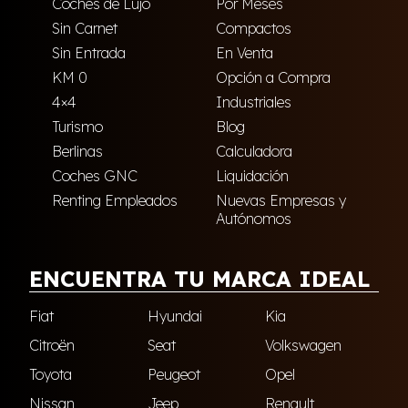
Coches de Lujo
Por Meses
Sin Carnet
Compactos
Sin Entrada
En Venta
KM 0
Opción a Compra
4×4
Industriales
Turismo
Blog
Berlinas
Calculadora
Coches GNC
Liquidación
Renting Empleados
Nuevas Empresas y
Autónomos
ENCUENTRA TU MARCA IDEAL
Fiat
Hyundai
Kia
Citroën
Seat
Volkswagen
Toyota
Peugeot
Opel
Nissan
Jeep
Renault