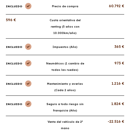
60.792 €
INCLUIDO
Precio de compra
596 €
Cuota orientativa del
renting (5 años con
10.000km/año)
365 €
INCLUIDO
Impuestos (Año)
973 €
INCLUIDO
Neumáticos (1 cambio de
todas las ruedas)
1.216 €
INCLUIDO
Mantenimiento y averías
(Cada 2 años)
1.824 €
INCLUIDO
Seguro a todo riesgo sin
franquicia (Año)
-22.516 €
Venta del vehículo de 2ª
mano