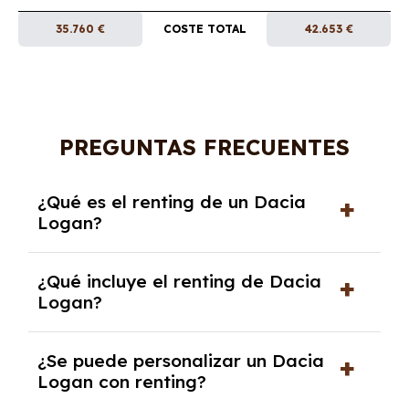
35.760 €
COSTE TOTAL
42.653 €
PREGUNTAS FRECUENTES
¿Qué es el renting de un Dacia
Logan?
El renting de un Dacia Logan es un contrato
¿Qué incluye el renting de Dacia
de alquiler a largo plazo en el que pagas una
Logan?
cuota mensual fija por el uso del coche
durante un periodo determinado,
El renting incluye el uso y disfrute del coche,
generalmente entre 2 y 5 años.
¿Se puede personalizar un Dacia
seguro a todo riesgo, mantenimiento,
Logan con renting?
reparaciones, impuestos, asistencia en