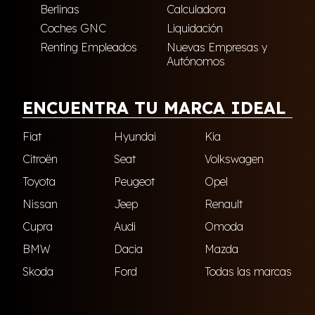
Berlinas
Calculadora
Coches GNC
Liquidación
Renting Empleados
Nuevas Empresas y
Autónomos
ENCUENTRA TU MARCA IDEAL
Fiat
Hyundai
Kia
Citroën
Seat
Volkswagen
Toyota
Peugeot
Opel
Nissan
Jeep
Renault
Cupra
Audi
Omoda
BMW
Dacia
Mazda
Skoda
Ford
Todas las marcas