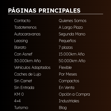
PÁGINAS PRINCIPALES
Contacto
Quienes Somos
Todoterrenos
A Largo Plazo
Autocaravanas
Segunda Mano
Leasing
Pequeños
Barato
7 plazas
Con Asnef
15.000km Año
30.000km Año
50.000km Año
Vehículos Adaptados
Flexible
Coches de Lujo
Por Meses
Sin Carnet
Compactos
Sin Entrada
En Venta
KM 0
Opción a Compra
4×4
Industriales
Turismo
Blog