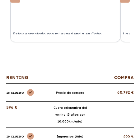
a
Estoy encantado con mi experiencia en Cabo
La atenc
Renting. El coche llegó en perfectas condiciones y sin
de renti
sorpresas.
RENTING
COMPRA
60.792 €
INCLUIDO
Precio de compra
596 €
Cuota orientativa del
renting (5 años con
10.000km/año)
365 €
INCLUIDO
Impuestos (Año)