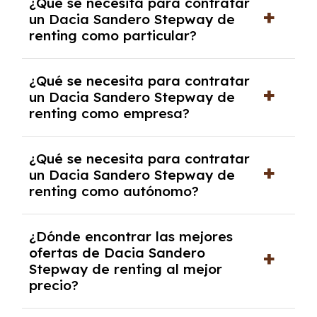
¿Qué se necesita para contratar
pero puede haber penalizaciones por
un Dacia Sandero Stepway de
cancelación anticipada. Es importante revisar
renting como particular?
las condiciones del contrato y hablar con un
experto que te asesore.
Se requiere DNI/NIE, justificante de ingresos
¿Qué se necesita para contratar
y, en algunos casos, una consulta de solvencia
un Dacia Sandero Stepway de
crediticia y un pago inicial.
renting como empresa?
Necesitarás el CIF de la empresa,
¿Qué se necesita para contratar
documentación financiera y, en algunos
un Dacia Sandero Stepway de
casos, un informe de solvencia de la empresa
renting como autónomo?
y un pago inicial.
Se necesita DNI/NIE, alta en el régimen de
¿Dónde encontrar las mejores
autónomos, justificante de ingresos y, en
ofertas de Dacia Sandero
algunos casos, un informe fiscal y un pago
Stepway de renting al mejor
inicial.
precio?