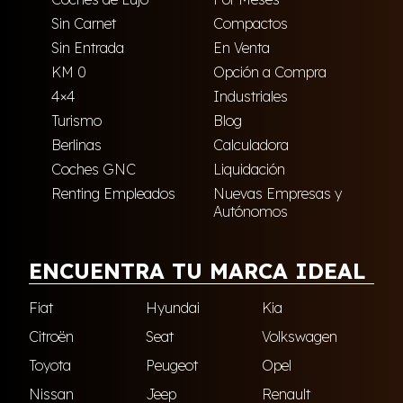
Sin Carnet
Compactos
Sin Entrada
En Venta
KM 0
Opción a Compra
4×4
Industriales
Turismo
Blog
Berlinas
Calculadora
Coches GNC
Liquidación
Renting Empleados
Nuevas Empresas y
Autónomos
ENCUENTRA TU MARCA IDEAL
Fiat
Hyundai
Kia
Citroën
Seat
Volkswagen
Toyota
Peugeot
Opel
Nissan
Jeep
Renault