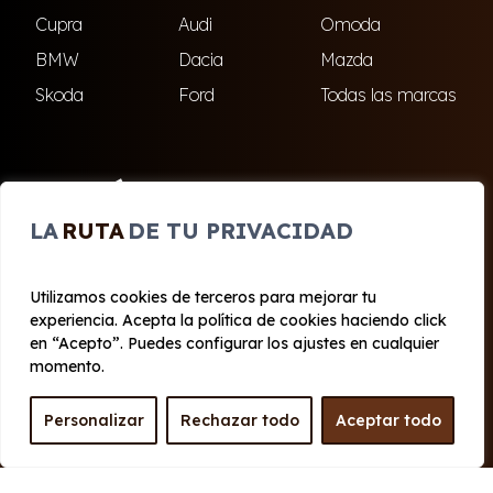
Cupra
Audi
Omoda
BMW
Dacia
Mazda
Skoda
Ford
Todas las marcas
ENCUÉNTRANOS
LA
RUTA
DE TU PRIVACIDAD
El Ejido
Roquetas de Mar
Utilizamos cookies de terceros para mejorar tu
experiencia. Acepta la política de cookies haciendo click
© 2020 - 2026 Cabo Renting
en “Acepto”. Puedes configurar los ajustes en cualquier
Aviso legal y Privacidad
|
Política de cookies
|
Términos
momento.
Personalizar
Rechazar todo
Aceptar todo