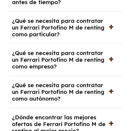
antes de tiempo?
debido al resultado del estudio de viabilidad
económica.
Generalmente, puedes rescindir el contrato,
¿Qué se necesita para contratar
pero puede haber penalizaciones por
un Ferrari Portofino M de renting
cancelación anticipada. Es importante revisar
como particular?
las condiciones del contrato y hablar con un
experto que te asesore.
Se requiere DNI/NIE, justificante de ingresos
¿Qué se necesita para contratar
y, en algunos casos, una consulta de solvencia
un Ferrari Portofino M de renting
crediticia y un pago inicial.
como empresa?
Necesitarás el CIF de la empresa,
¿Qué se necesita para contratar
documentación financiera y, en algunos
un Ferrari Portofino M de renting
casos, un informe de solvencia de la empresa
como autónomo?
y un pago inicial.
Se necesita DNI/NIE, alta en el régimen de
¿Dónde encontrar las mejores
autónomos, justificante de ingresos y, en
ofertas de Ferrari Portofino M de
algunos casos, un informe fiscal y un pago
renting al mejor precio?