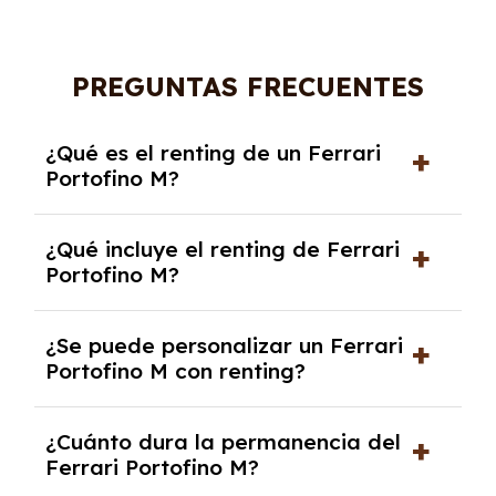
PREGUNTAS FRECUENTES
¿Qué es el renting de un Ferrari
Portofino M?
El renting de un Ferrari Portofino M es un
¿Qué incluye el renting de Ferrari
contrato de alquiler a largo plazo en el que
Portofino M?
pagas una cuota mensual fija por el uso del
coche durante un periodo determinado,
El renting incluye el uso y disfrute del coche,
generalmente entre 2 y 5 años.
¿Se puede personalizar un Ferrari
seguro a todo riesgo, mantenimiento,
Portofino M con renting?
reparaciones, impuestos, asistencia en
carretera y gestión de la documentación.
Sí, puedes personalizar el coche con ciertas
¿Cuánto dura la permanencia del
opciones y equipamiento adicional, siempre y
Ferrari Portofino M?
cuando lo pactes con la empresa de renting.