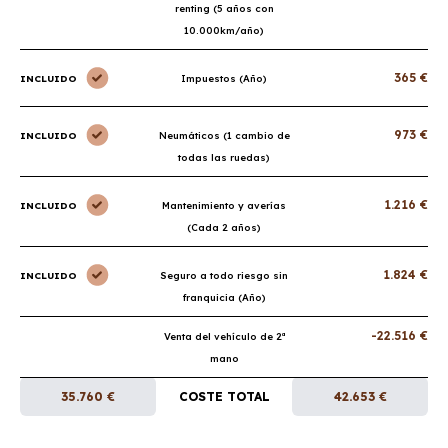
renting (5 años con
10.000km/año)
365 €
INCLUIDO
Impuestos (Año)
973 €
INCLUIDO
Neumáticos (1 cambio de
todas las ruedas)
1.216 €
INCLUIDO
Mantenimiento y averías
(Cada 2 años)
1.824 €
INCLUIDO
Seguro a todo riesgo sin
franquicia (Año)
-22.516 €
Venta del vehículo de 2ª
mano
35.760 €
COSTE TOTAL
42.653 €