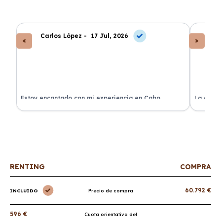
Carlos López -
17 Jul, 2026
An
a
Estoy encantado con mi experiencia en Cabo
La atenc
Renting. El coche llegó en perfectas condiciones y sin
de renti
sorpresas.
RENTING
COMPRA
60.792 €
INCLUIDO
Precio de compra
596 €
Cuota orientativa del