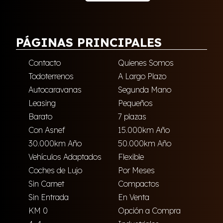
PÁGINAS PRINCIPALES
Contacto
Quienes Somos
Todoterrenos
A Largo Plazo
Autocaravanas
Segunda Mano
Leasing
Pequeños
Barato
7 plazas
Con Asnef
15.000km Año
30.000km Año
50.000km Año
Vehículos Adaptados
Flexible
Coches de Lujo
Por Meses
Sin Carnet
Compactos
Sin Entrada
En Venta
KM 0
Opción a Compra