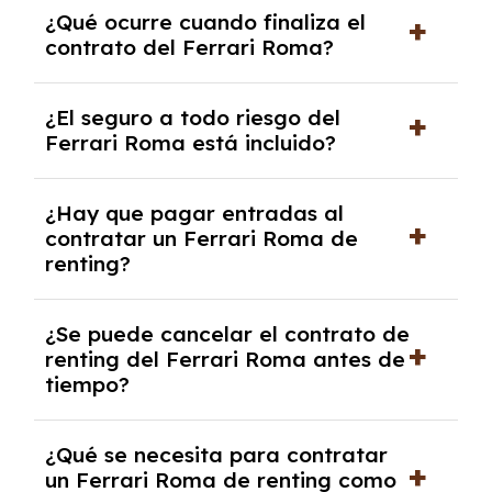
El número de kilómetros está limitado por el
¿Qué ocurre cuando finaliza el
contrato y puede variar entre 10,000 y
contrato del Ferrari Roma?
30,000 km anuales. Si excedes ese límite,
puede haber un cargo adicional.
Al finalizar el contrato, puedes devolver el
¿El seguro a todo riesgo del
coche, renovarlo por uno nuevo o, en algunos
Ferrari Roma está incluido?
casos, comprarlo a un precio previamente
acordado.
Con el renting podrás disfrutar de un Ferrari
¿Hay que pagar entradas al
Roma con el seguro a todo riesgo sin
contratar un Ferrari Roma de
franquicia incluido dentro de las cuotas
renting?
mensuales.
No, con el renting tienes la ventaja de que no
¿Se puede cancelar el contrato de
tendrás que pagar ningún tipo de entrada
renting del Ferrari Roma antes de
salvo en casos que lo exija el proveedor
tiempo?
debido al resultado del estudio de viabilidad
económica.
Generalmente, puedes rescindir el contrato,
¿Qué se necesita para contratar
pero puede haber penalizaciones por
un Ferrari Roma de renting como
cancelación anticipada. Es importante revisar