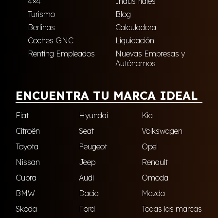
4×4
Industriales
Turismo
Blog
Berlinas
Calculadora
Coches GNC
Liquidación
Renting Empleados
Nuevas Empresas y
Autónomos
ENCUENTRA TU MARCA IDEAL
Fiat
Hyundai
Kia
Citroën
Seat
Volkswagen
Toyota
Peugeot
Opel
Nissan
Jeep
Renault
Cupra
Audi
Omoda
BMW
Dacia
Mazda
Skoda
Ford
Todas las marcas