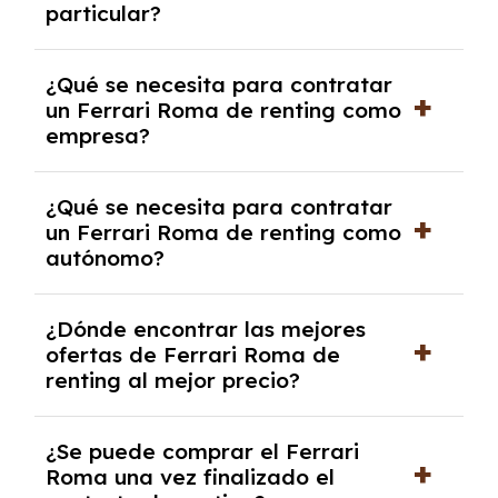
particular?
las condiciones del contrato y hablar con un
experto que te asesore.
Se requiere DNI/NIE, justificante de ingresos
¿Qué se necesita para contratar
y, en algunos casos, una consulta de solvencia
un Ferrari Roma de renting como
crediticia y un pago inicial.
empresa?
Necesitarás el CIF de la empresa,
¿Qué se necesita para contratar
documentación financiera y, en algunos
un Ferrari Roma de renting como
casos, un informe de solvencia de la empresa
autónomo?
y un pago inicial.
Se necesita DNI/NIE, alta en el régimen de
¿Dónde encontrar las mejores
autónomos, justificante de ingresos y, en
ofertas de Ferrari Roma de
algunos casos, un informe fiscal y un pago
renting al mejor precio?
inicial.
En nuestra página web podrás encontrar las
¿Se puede comprar el Ferrari
mejores ofertas de vehículos de renting con
Roma una vez finalizado el
todos los gastos incluidos y sin pagar