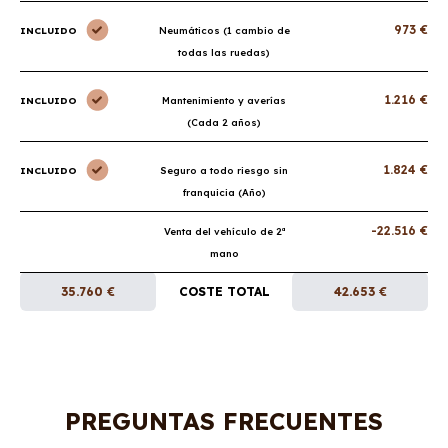
973 €
INCLUIDO
Neumáticos (1 cambio de
todas las ruedas)
1.216 €
INCLUIDO
Mantenimiento y averías
(Cada 2 años)
1.824 €
INCLUIDO
Seguro a todo riesgo sin
franquicia (Año)
-22.516 €
Venta del vehículo de 2ª
mano
35.760 €
COSTE TOTAL
42.653 €
PREGUNTAS FRECUENTES