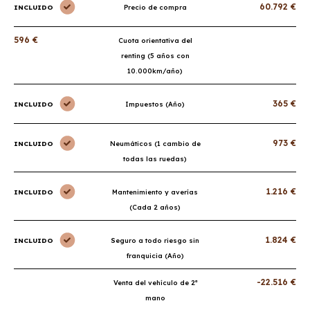
60.792 €
INCLUIDO
Precio de compra
596 €
Cuota orientativa del
renting (5 años con
10.000km/año)
365 €
INCLUIDO
Impuestos (Año)
973 €
INCLUIDO
Neumáticos (1 cambio de
todas las ruedas)
1.216 €
INCLUIDO
Mantenimiento y averías
(Cada 2 años)
1.824 €
INCLUIDO
Seguro a todo riesgo sin
franquicia (Año)
-22.516 €
Venta del vehículo de 2ª
mano