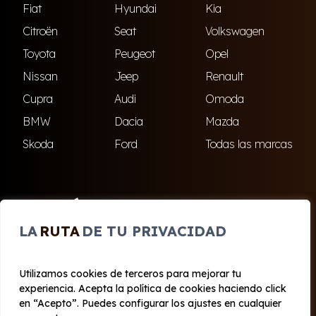
Fiat
Hyundai
Kia
Citroën
Seat
Volkswagen
Toyota
Peugeot
Opel
Nissan
Jeep
Renault
Cupra
Audi
Omoda
BMW
Dacia
Mazda
Skoda
Ford
Todas las marcas
ENCUÉNTRANOS
LA
RUTA
DE TU PRIVACIDAD
El Ejido
Roquetas de Mar
Utilizamos cookies de terceros para mejorar tu
experiencia. Acepta la política de cookies haciendo click
© 2020 - 2026 Cabo Renting
en “Acepto”. Puedes configurar los ajustes en cualquier
Aviso legal y Privacidad
|
Política de cookies
|
Términos