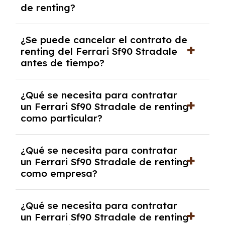
de renting?
mensuales.
No, con el renting tienes la ventaja de que no
¿Se puede cancelar el contrato de
tendrás que pagar ningún tipo de entrada
renting del Ferrari Sf90 Stradale
salvo en casos que lo exija el proveedor
antes de tiempo?
debido al resultado del estudio de viabilidad
económica.
Generalmente, puedes rescindir el contrato,
¿Qué se necesita para contratar
pero puede haber penalizaciones por
un Ferrari Sf90 Stradale de renting
cancelación anticipada. Es importante revisar
como particular?
las condiciones del contrato y hablar con un
experto que te asesore.
Se requiere DNI/NIE, justificante de ingresos
¿Qué se necesita para contratar
y, en algunos casos, una consulta de solvencia
un Ferrari Sf90 Stradale de renting
crediticia y un pago inicial.
como empresa?
Necesitarás el CIF de la empresa,
¿Qué se necesita para contratar
documentación financiera y, en algunos
un Ferrari Sf90 Stradale de renting
casos, un informe de solvencia de la empresa