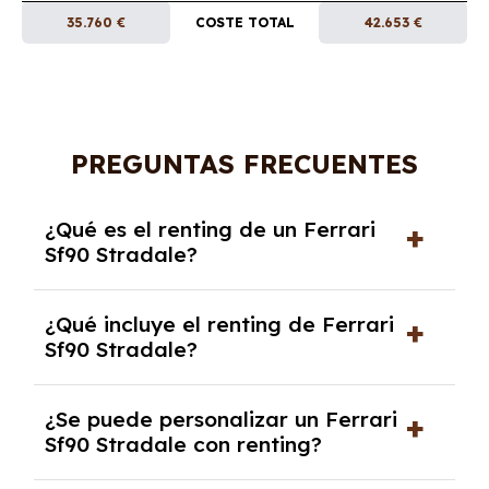
35.760 €
COSTE TOTAL
42.653 €
PREGUNTAS FRECUENTES
¿Qué es el renting de un Ferrari
Sf90 Stradale?
El renting de un Ferrari Sf90 Stradale es un
¿Qué incluye el renting de Ferrari
contrato de alquiler a largo plazo en el que
Sf90 Stradale?
pagas una cuota mensual fija por el uso del
coche durante un periodo determinado,
El renting incluye el uso y disfrute del coche,
generalmente entre 2 y 5 años.
¿Se puede personalizar un Ferrari
seguro a todo riesgo, mantenimiento,
Sf90 Stradale con renting?
reparaciones, impuestos, asistencia en
carretera y gestión de la documentación.