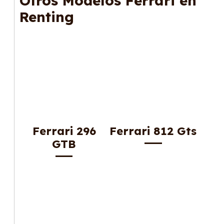
Otros Modelos Ferrari en
gusta cambiar de coche cada pocos años.
Renting
Ferrari 296
Ferrari 812 Gts
GTB