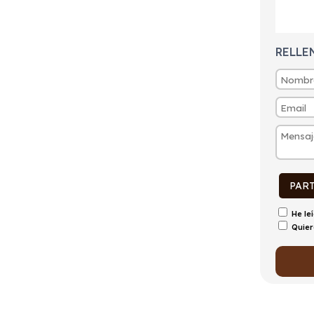
tintivo
Puertas
Emisiones
Consumo
ECO
5
172g/Km
7,6l/100km
RELLE
PAR
He le
Quier