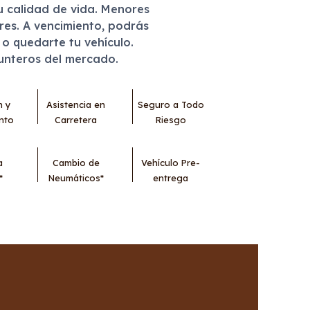
u calidad de vida. Menores
eres. A vencimiento, podrás
r o quedarte tu vehículo.
punteros del mercado.
n y
Asistencia en
Seguro a Todo
nto
Carretera
Riesgo
a
Cambio de
Vehículo Pre-
*
Neumáticos*
entrega