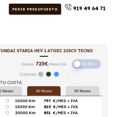
919 49 64 71
PEDIR PRESUPUESTO
YUNDAI STARIA HEV 1.6TGDI 225CV TECNO
723
€
Desde:
/Mes+IVA
Sin IVA
Colores:
 TU CUOTA
6 Meses
48 Meses
60 Meses
10000 Km
797
€/MES
+ IVA
15000 Km
823
€/MES
+ IVA
20000 Km
851
€/MES
+ IVA