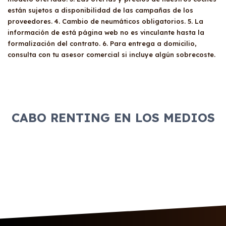
la solvencia del solicitante y su historia
y el carnet de conducir principal por ambas
están sujetos a disponibilidad de las campañas de los
financiera. En caso de pertenecer a listados
proveedores. 4. Cambio de neumáticos obligatorios. 5. La
caras.
de deudores como Asnef, o si el solicitante no
información de está página web no es vinculante hasta la
cumple con ciertos requisitos, el proveedor
formalización del contrato. 6. Para entrega a domicilio,
podría solicitar un aval para garantizar el
consulta con tu asesor comercial si incluye algún sobrecoste.
cumplimiento del contrato.
CABO RENTING EN LOS MEDIOS