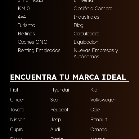
Sin Entrada
En Venta
KM 0
Opción a Compra
4×4
Industriales
Turismo
Blog
Berlinas
Calculadora
Coches GNC
Liquidación
Renting Empleados
Nuevas Empresas y
Autónomos
ENCUENTRA TU MARCA IDEAL
Fiat
Hyundai
Kia
Citroën
Seat
Volkswagen
Toyota
Peugeot
Opel
Nissan
Jeep
Renault
Cupra
Audi
Omoda