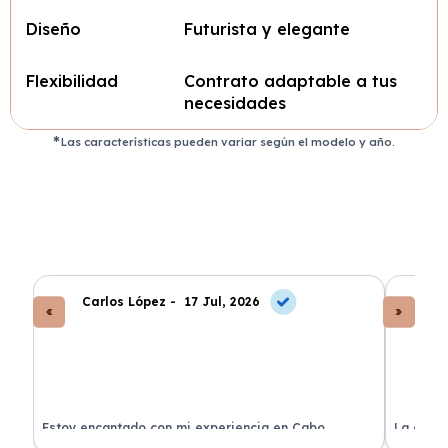
Diseño
Futurista y elegante
Flexibilidad
Contrato adaptable a tus
necesidades
Las características pueden variar según el modelo y año.
Carlos López -
17 Jul, 2026
An
a
Estoy encantado con mi experiencia en Cabo
La atenc