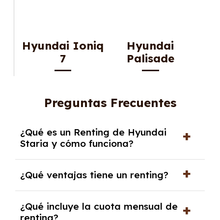
Hyundai Ioniq
Hyundai
7
Palisade
Preguntas Frecuentes
¿Qué es un Renting de Hyundai
Staria y cómo funciona?
El
Renting de Hyundai Staria
es una
¿Qué ventajas tiene un renting?
modalidad de alquiler a medio y largo plazo,
que puede oscilar entre 2 y 6 años,
El
renting
ofrece múltiples ventajas. Al
¿Qué incluye la cuota mensual de
dependiendo del modelo o proveedor. Está
contratarlo, accedes a vehículos nuevos que
renting?