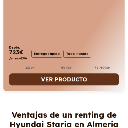
Desde:
723
€
Entrega rápida
Todo incluido
/mes+IVA
225cv
Híbrido
7,6l/100km
VER PRODUCTO
Ventajas de un renting de
Hyundai Staria en Almería