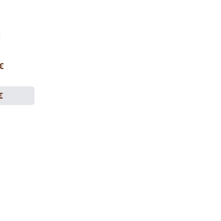
€
 €
€