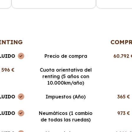
ncia
La atención al cliente fue
Cabo Renting m
en
excepcional y el proceso de renting
mucho la vida. 
muy sencillo. ¡Recomendable al
cuota mensual,
100%!
ENTING
COMP
LUIDO
Precio de compra
60.792 
596 €
Cuota orientativa del
renting (5 años con
10.000km/año)
LUIDO
Impuestos (Año)
365 €
LUIDO
Neumáticos (1 cambio
973 €
de todas las ruedas)