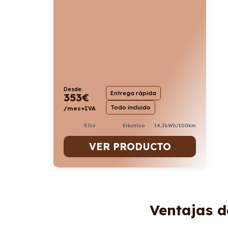
Desde:
Entrega rápida
353
€
Todo incluido
/mes+IVA
97cv
Eléctrico
14,3kWh/100km
VER PRODUCTO
Ventajas d