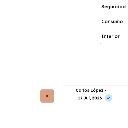
Seguridad
Consumo
Interior
rta Gómez -
Carlos López -
 Jul, 2026
17 Jul, 2026