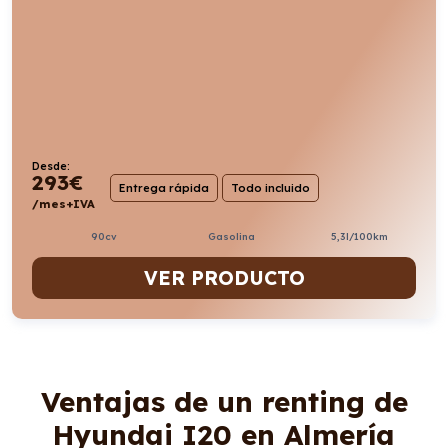
Desde:
293
€
Entrega rápida
Todo incluido
/mes+IVA
90cv
Gasolina
5,3l/100km
VER PRODUCTO
Ventajas de un renting de
Hyundai I20 en Almería