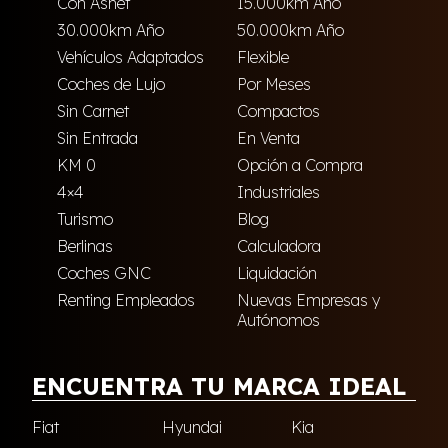
Con Asnef
15.000km Año
30.000km Año
50.000km Año
Vehículos Adaptados
Flexible
Coches de Lujo
Por Meses
Sin Carnet
Compactos
Sin Entrada
En Venta
KM 0
Opción a Compra
4×4
Industriales
Turismo
Blog
Berlinas
Calculadora
Coches GNC
Liquidación
Renting Empleados
Nuevas Empresas y
Autónomos
ENCUENTRA TU MARCA IDEAL
Fiat
Hyundai
Kia