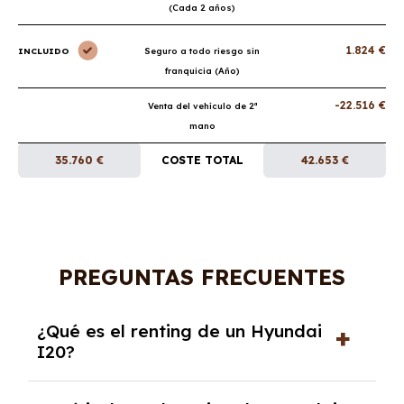
(Cada 2 años)
1.824 €
INCLUIDO
Seguro a todo riesgo sin
franquicia (Año)
-22.516 €
Venta del vehículo de 2ª
mano
35.760 €
COSTE TOTAL
42.653 €
PREGUNTAS FRECUENTES
¿Qué es el renting de un Hyundai
I20?
El renting de un Hyundai I20 es un contrato