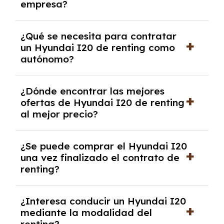
empresa?
Necesitarás el CIF de la empresa,
¿Qué se necesita para contratar
documentación financiera y, en algunos
un Hyundai I20 de renting como
casos, un informe de solvencia de la empresa
autónomo?
y un pago inicial.
Se necesita DNI/NIE, alta en el régimen de
¿Dónde encontrar las mejores
autónomos, justificante de ingresos y, en
ofertas de Hyundai I20 de renting
algunos casos, un informe fiscal y un pago
al mejor precio?
inicial.
En nuestra página web podrás encontrar las
¿Se puede comprar el Hyundai I20
mejores ofertas de vehículos de renting con
una vez finalizado el contrato de
todos los gastos incluidos y sin pagar
renting?
entradas.
Sí, en algunos casos, al final del contrato de
¿Interesa conducir un Hyundai I20
renting se puede adquirir el coche. En este
mediante la modalidad del
caso tendrán que analizar los años, la