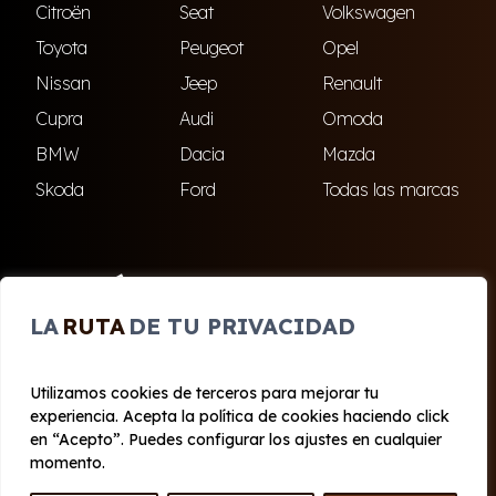
Citroën
Seat
Volkswagen
Toyota
Peugeot
Opel
Nissan
Jeep
Renault
Cupra
Audi
Omoda
BMW
Dacia
Mazda
Skoda
Ford
Todas las marcas
ENCUÉNTRANOS
LA
RUTA
DE TU PRIVACIDAD
El Ejido
Roquetas de Mar
Utilizamos cookies de terceros para mejorar tu
experiencia. Acepta la política de cookies haciendo click
© 2020 - 2026 Cabo Renting
en “Acepto”. Puedes configurar los ajustes en cualquier
Aviso legal y Privacidad
|
Política de cookies
|
Términos
momento.