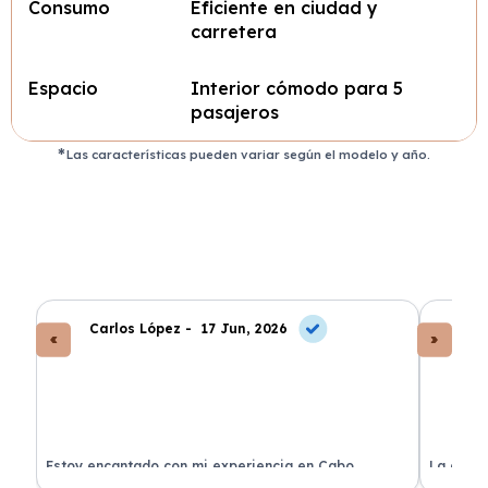
Consumo
Eficiente en ciudad y
carretera
Espacio
Interior cómodo para 5
pasajeros
Las características pueden variar según el modelo y año.
Carlos López -
17 Jun, 2026
An
a
Estoy encantado con mi experiencia en Cabo
La atenc