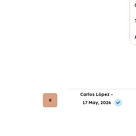
rta Gómez -
Carlos López -
 Jun, 2026
17 May, 2026