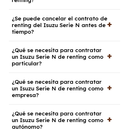
renting?
mensuales.
No, con el renting tienes la ventaja de que no
¿Se puede cancelar el contrato de
tendrás que pagar ningún tipo de entrada
renting del Isuzu Serie N antes de
salvo en casos que lo exija el proveedor
tiempo?
debido al resultado del estudio de viabilidad
económica.
Generalmente, puedes rescindir el contrato,
¿Qué se necesita para contratar
pero puede haber penalizaciones por
un Isuzu Serie N de renting como
cancelación anticipada. Es importante revisar
particular?
las condiciones del contrato y hablar con un
experto que te asesore.
Se requiere DNI/NIE, justificante de ingresos
¿Qué se necesita para contratar
y, en algunos casos, una consulta de solvencia
un Isuzu Serie N de renting como
crediticia y un pago inicial.
empresa?
Necesitarás el CIF de la empresa,
¿Qué se necesita para contratar
documentación financiera y, en algunos
un Isuzu Serie N de renting como
casos, un informe de solvencia de la empresa
autónomo?
y un pago inicial.