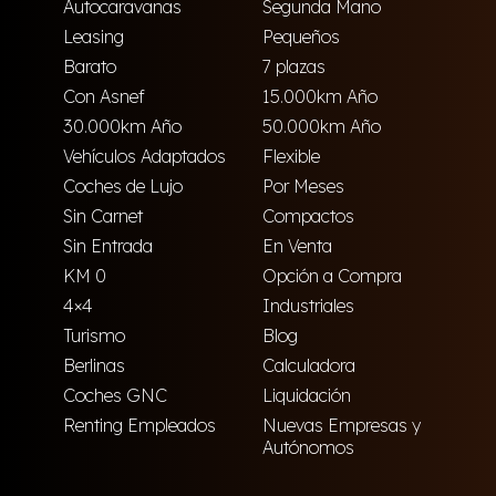
Autocaravanas
Segunda Mano
Leasing
Pequeños
Barato
7 plazas
Con Asnef
15.000km Año
30.000km Año
50.000km Año
Vehículos Adaptados
Flexible
Coches de Lujo
Por Meses
Sin Carnet
Compactos
Sin Entrada
En Venta
KM 0
Opción a Compra
4×4
Industriales
Turismo
Blog
Berlinas
Calculadora
Coches GNC
Liquidación
Renting Empleados
Nuevas Empresas y
Autónomos