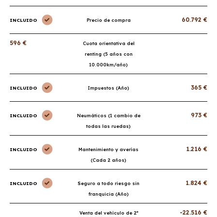
60.792 €
INCLUIDO
Precio de compra
596 €
Cuota orientativa del
renting (5 años con
10.000km/año)
365 €
INCLUIDO
Impuestos (Año)
973 €
INCLUIDO
Neumáticos (1 cambio de
todas las ruedas)
1.216 €
INCLUIDO
Mantenimiento y averías
(Cada 2 años)
1.824 €
INCLUIDO
Seguro a todo riesgo sin
franquicia (Año)
-22.516 €
Venta del vehículo de 2ª