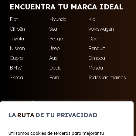
ENCUENTRA TU MARCA IDEAL
Fiat
Hyundai
Kia
Citroën
Seat
Volkswagen
Toyota
Peugeot
Opel
Nissan
Jeep
Renault
Cupra
Audi
Omoda
BMW
Dacia
Mazda
Skoda
Ford
Todas las marcas
ENCUÉNTRANOS
LA
RUTA
DE TU PRIVACIDAD
El Ejido
Roquetas de Mar
Utilizamos cookies de terceros para mejorar tu