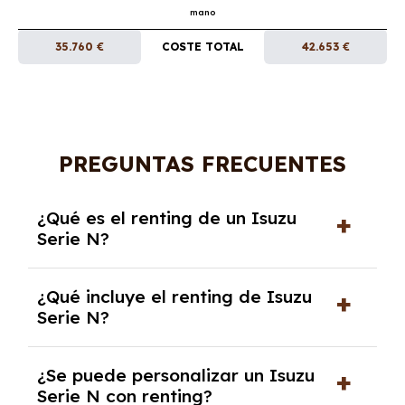
mano
35.760 €
COSTE TOTAL
42.653 €
PREGUNTAS FRECUENTES
¿Qué es el renting de un Isuzu
Serie N?
El renting de un Isuzu Serie N es un contrato
¿Qué incluye el renting de Isuzu
de alquiler a largo plazo en el que pagas una
Serie N?
cuota mensual fija por el uso del coche
durante un periodo determinado,
El renting incluye el uso y disfrute del coche,
generalmente entre 2 y 5 años.
¿Se puede personalizar un Isuzu
seguro a todo riesgo, mantenimiento,
Serie N con renting?
reparaciones, impuestos, asistencia en