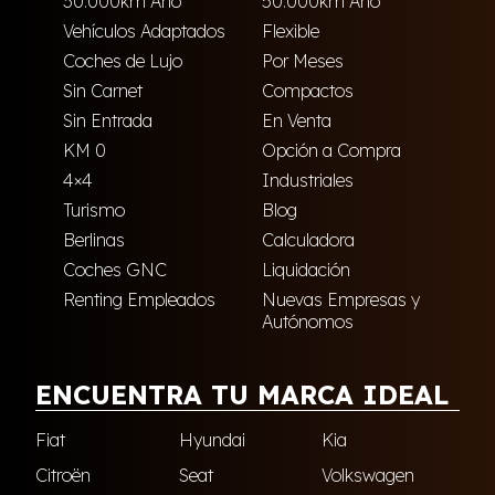
30.000km Año
50.000km Año
Vehículos Adaptados
Flexible
Coches de Lujo
Por Meses
Sin Carnet
Compactos
Sin Entrada
En Venta
KM 0
Opción a Compra
4×4
Industriales
Turismo
Blog
Berlinas
Calculadora
Coches GNC
Liquidación
Renting Empleados
Nuevas Empresas y
Autónomos
ENCUENTRA TU MARCA IDEAL
Fiat
Hyundai
Kia
Citroën
Seat
Volkswagen