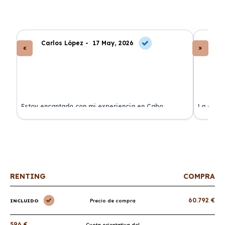
Carlos López -
17 May, 2026
An
a
Estoy encantado con mi experiencia en Cabo
La atenc
Renting. El coche llegó en perfectas condiciones y sin
de renti
sorpresas.
RENTING
COMPRA
60.792 €
INCLUIDO
Precio de compra
596 €
Cuota orientativa del