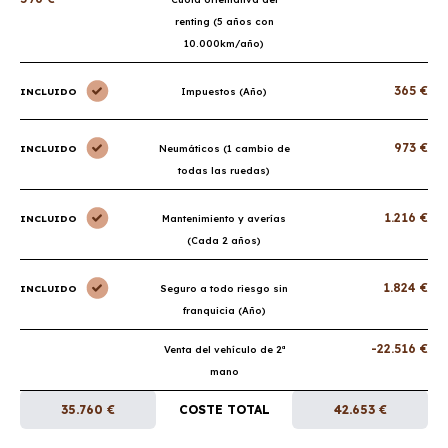
renting (5 años con
10.000km/año)
365 €
INCLUIDO
Impuestos (Año)
973 €
INCLUIDO
Neumáticos (1 cambio de
todas las ruedas)
1.216 €
INCLUIDO
Mantenimiento y averías
(Cada 2 años)
1.824 €
INCLUIDO
Seguro a todo riesgo sin
franquicia (Año)
-22.516 €
Venta del vehículo de 2ª
mano
35.760 €
COSTE TOTAL
42.653 €