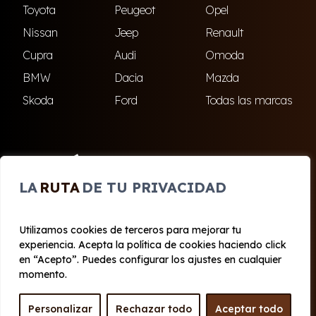
Toyota
Peugeot
Opel
Nissan
Jeep
Renault
Cupra
Audi
Omoda
BMW
Dacia
Mazda
Skoda
Ford
Todas las marcas
ENCUÉNTRANOS
LA
RUTA
DE TU PRIVACIDAD
El Ejido
Roquetas de Mar
Utilizamos cookies de terceros para mejorar tu
experiencia. Acepta la política de cookies haciendo click
© 2020 - 2026 Cabo Renting
en “Acepto”. Puedes configurar los ajustes en cualquier
Aviso legal y Privacidad
|
Política de cookies
|
Términos
momento.
Personalizar
Rechazar todo
Aceptar todo