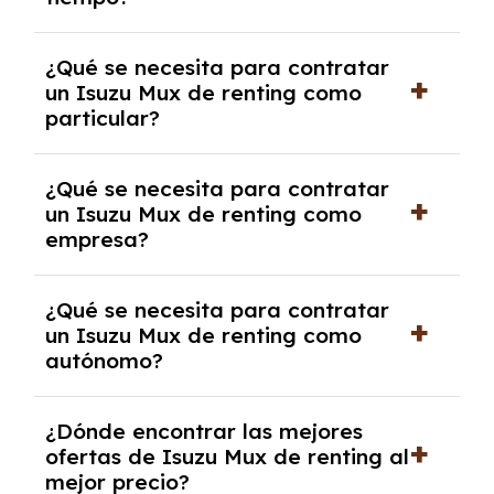
debido al resultado del estudio de viabilidad
económica.
Generalmente, puedes rescindir el contrato,
¿Qué se necesita para contratar
pero puede haber penalizaciones por
un Isuzu Mux de renting como
cancelación anticipada. Es importante revisar
particular?
las condiciones del contrato y hablar con un
experto que te asesore.
Se requiere DNI/NIE, justificante de ingresos
¿Qué se necesita para contratar
y, en algunos casos, una consulta de solvencia
un Isuzu Mux de renting como
crediticia y un pago inicial.
empresa?
Necesitarás el CIF de la empresa,
¿Qué se necesita para contratar
documentación financiera y, en algunos
un Isuzu Mux de renting como
casos, un informe de solvencia de la empresa
autónomo?
y un pago inicial.
Se necesita DNI/NIE, alta en el régimen de
¿Dónde encontrar las mejores
autónomos, justificante de ingresos y, en
ofertas de Isuzu Mux de renting al
algunos casos, un informe fiscal y un pago
mejor precio?
inicial.