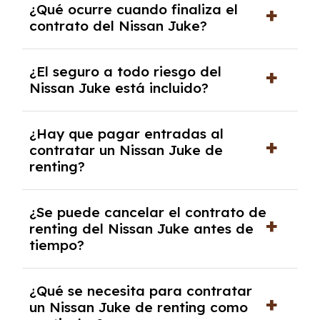
¿Qué ocurre cuando finaliza el
contrato y puede variar entre 10,000 y
contrato del Nissan Juke?
30,000 km anuales. Si excedes ese límite,
puede haber un cargo adicional.
Al finalizar el contrato, puedes devolver el
¿El seguro a todo riesgo del
coche, renovarlo por uno nuevo o, en algunos
Nissan Juke está incluido?
casos, comprarlo a un precio previamente
acordado.
Con el renting podrás disfrutar de un Nissan
¿Hay que pagar entradas al
Juke con el seguro a todo riesgo sin
contratar un Nissan Juke de
franquicia incluido dentro de las cuotas
renting?
mensuales.
No, con el renting tienes la ventaja de que no
¿Se puede cancelar el contrato de
tendrás que pagar ningún tipo de entrada
renting del Nissan Juke antes de
salvo en casos que lo exija el proveedor
tiempo?
debido al resultado del estudio de viabilidad
económica.
Generalmente, puedes rescindir el contrato,
¿Qué se necesita para contratar
pero puede haber penalizaciones por
un Nissan Juke de renting como
cancelación anticipada. Es importante revisar