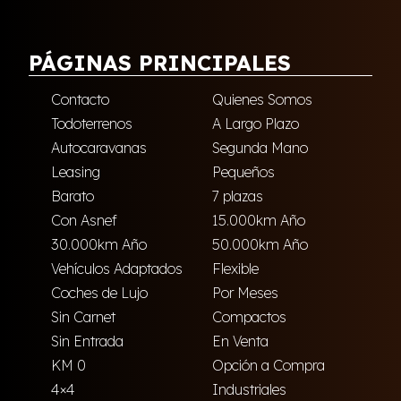
PÁGINAS PRINCIPALES
Contacto
Quienes Somos
Todoterrenos
A Largo Plazo
Autocaravanas
Segunda Mano
Leasing
Pequeños
Barato
7 plazas
Con Asnef
15.000km Año
30.000km Año
50.000km Año
Vehículos Adaptados
Flexible
Coches de Lujo
Por Meses
Sin Carnet
Compactos
Sin Entrada
En Venta
KM 0
Opción a Compra
4×4
Industriales