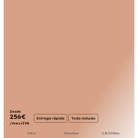
Desde:
256
€
Entrega rápida
Todo incluido
/mes+IVA
114cv
Gasolina
5,8l/100km