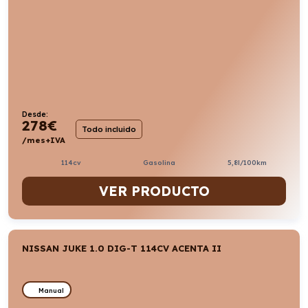
Desde:
278
€
Todo incluido
/mes+IVA
114cv
Gasolina
5,8l/100km
VER PRODUCTO
NISSAN JUKE 1.0 DIG-T 114CV ACENTA II
Manual