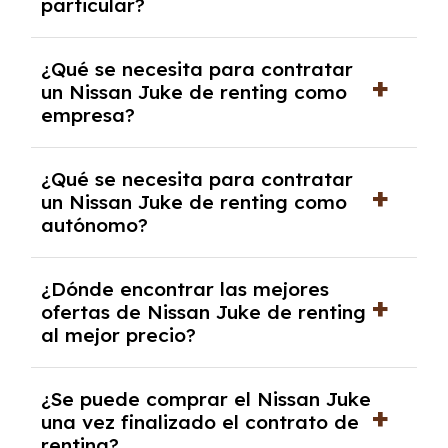
particular?
las condiciones del contrato y hablar con un
experto que te asesore.
Se requiere DNI/NIE, justificante de ingresos
¿Qué se necesita para contratar
y, en algunos casos, una consulta de solvencia
un Nissan Juke de renting como
crediticia y un pago inicial.
empresa?
Necesitarás el CIF de la empresa,
¿Qué se necesita para contratar
documentación financiera y, en algunos
un Nissan Juke de renting como
casos, un informe de solvencia de la empresa
autónomo?
y un pago inicial.
Se necesita DNI/NIE, alta en el régimen de
¿Dónde encontrar las mejores
autónomos, justificante de ingresos y, en
ofertas de Nissan Juke de renting
algunos casos, un informe fiscal y un pago
al mejor precio?
inicial.
En nuestra página web podrás encontrar las
¿Se puede comprar el Nissan Juke
mejores ofertas de vehículos de renting con
una vez finalizado el contrato de
todos los gastos incluidos y sin pagar
renting?