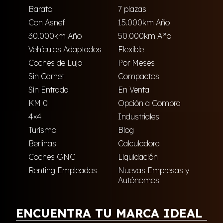
Barato
7 plazas
Con Asnef
15.000km Año
30.000km Año
50.000km Año
Vehículos Adaptados
Flexible
Coches de Lujo
Por Meses
Sin Carnet
Compactos
Sin Entrada
En Venta
KM 0
Opción a Compra
4×4
Industriales
Turismo
Blog
Berlinas
Calculadora
Coches GNC
Liquidación
Renting Empleados
Nuevas Empresas y
Autónomos
ENCUENTRA TU MARCA IDEAL