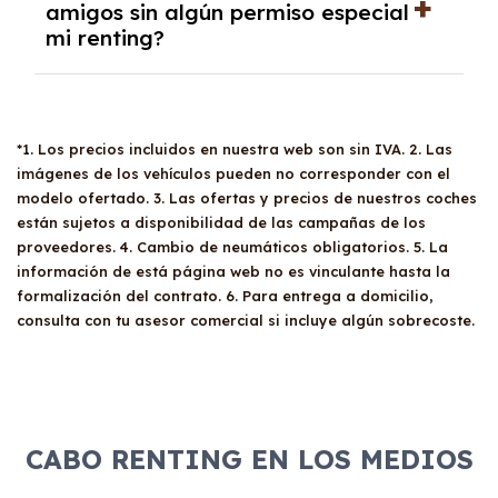
que la empresa tenga al menos un año de
amigos sin algún permiso especial
reembolsará la diferencia correspondiente.
mi renting?
antigüedad o un aval solvente, además de
presentar documentación financiera y legal
detallada. Las cuotas mensuales son
Sí, tus
familiares y amigos
pueden conducir
deducibles al 100% del gasto e IVA, siempre
tu coche de renting siempre que tengan un
que el vehículo esté afecto a la actividad
*1. Los precios incluidos en nuestra web son sin IVA. 2. Las
carné de conducir válido. No hay restricciones
económica de la empresa.
imágenes de los vehículos pueden no corresponder con el
específicas sobre quién puede utilizar el
modelo ofertado. 3. Las ofertas y precios de nuestros coches
vehículo, aunque es recomendable revisar las
están sujetos a disponibilidad de las campañas de los
condiciones del contrato para evitar
proveedores. 4. Cambio de neumáticos obligatorios. 5. La
sorpresas.
información de está página web no es vinculante hasta la
formalización del contrato. 6. Para entrega a domicilio,
consulta con tu asesor comercial si incluye algún sobrecoste.
CABO RENTING EN LOS MEDIOS