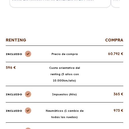
Renting. El coche llegó en perfectas condiciones y sin
de renti
sorpresas.
RENTING
COMPRA
60.792 €
INCLUIDO
Precio de compra
596 €
Cuota orientativa del
renting (5 años con
10.000km/año)
365 €
INCLUIDO
Impuestos (Año)
973 €
INCLUIDO
Neumáticos (1 cambio de
todas las ruedas)