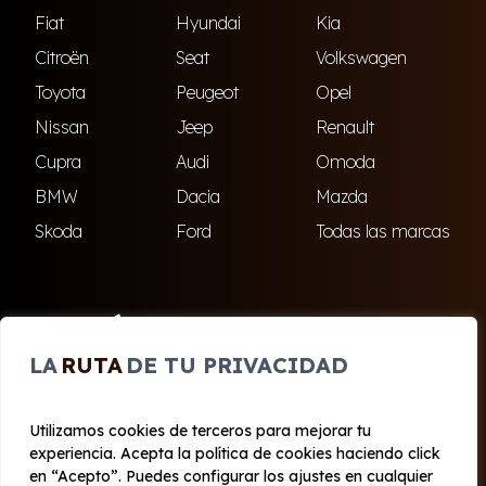
Fiat
Hyundai
Kia
Citroën
Seat
Volkswagen
Toyota
Peugeot
Opel
Nissan
Jeep
Renault
Cupra
Audi
Omoda
BMW
Dacia
Mazda
Skoda
Ford
Todas las marcas
ENCUÉNTRANOS
LA
RUTA
DE TU PRIVACIDAD
El Ejido
Roquetas de Mar
Utilizamos cookies de terceros para mejorar tu
experiencia. Acepta la política de cookies haciendo click
© 2020 - 2026 Cabo Renting
en “Acepto”. Puedes configurar los ajustes en cualquier