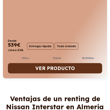
Desde:
539
€
Entrega rápida
Todo incluido
/mes+IVA
130cv
Diésel
8l/100km
VER PRODUCTO
Ventajas de un renting de
Nissan Interstar en Almería