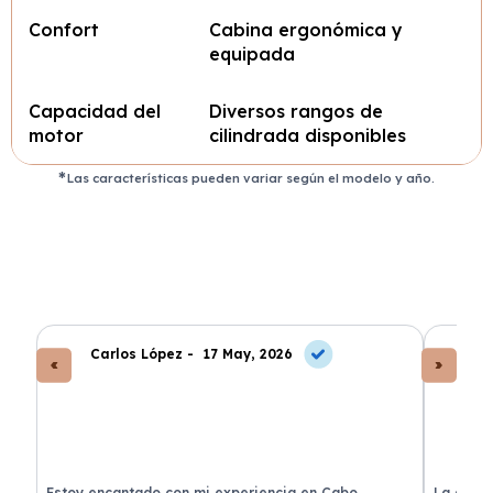
Confort
Cabina ergonómica y
equipada
Capacidad del
Diversos rangos de
motor
cilindrada disponibles
Las características pueden variar según el modelo y año.
Carlos López -
17 May, 2026
An
a
Estoy encantado con mi experiencia en Cabo
La atenc