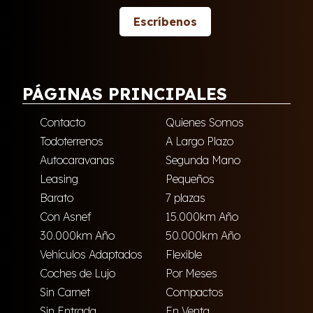
Escríbenos
PÁGINAS PRINCIPALES
Contacto
Quienes Somos
Todoterrenos
A Largo Plazo
Autocaravanas
Segunda Mano
Leasing
Pequeños
Barato
7 plazas
Con Asnef
15.000km Año
30.000km Año
50.000km Año
Vehículos Adaptados
Flexible
Coches de Lujo
Por Meses
Sin Carnet
Compactos
Sin Entrada
En Venta