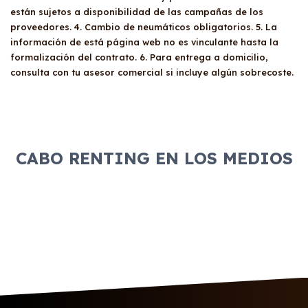
Factores como la antigüedad de la empresa,
de constitución y poderes de la empresa
.
están sujetos a disponibilidad de las campañas de los
la solvencia económica, y la pertenencia a
proveedores. 4. Cambio de neumáticos obligatorios. 5. La
Esta documentación permite evaluar la
listados de morosidad como Asnef pueden
información de está página web no es vinculante hasta la
viabilidad económica de la empresa para
influir en esta decisión. Dependiendo de los
formalización del contrato. 6. Para entrega a domicilio,
acceder al renting.
resultados, el proveedor puede solicitar un
consulta con tu asesor comercial si incluye algún sobrecoste.
aval para garantizar el cumplimiento de las
obligaciones contractuales.
CABO RENTING EN LOS MEDIOS