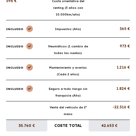
596 €
Cuota orientativa del
renting (5 años con
10.000km/año)
365 €
INCLUIDO
Impuestos (Año)
973 €
INCLUIDO
Neumáticos (1 cambio de
todas las ruedas)
1.216 €
INCLUIDO
Mantenimiento y averías
(Cada 2 años)
1.824 €
INCLUIDO
Seguro a todo riesgo sin
franquicia (Año)
-22.516 €
Venta del vehículo de 2ª
mano
35.760 €
COSTE TOTAL
42.653 €