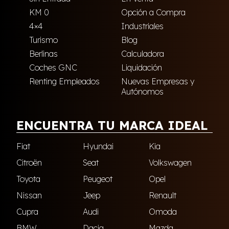
KM 0
Opción a Compra
4×4
Industriales
Turismo
Blog
Berlinas
Calculadora
Coches GNC
Liquidación
Renting Empleados
Nuevas Empresas y
Autónomos
ENCUENTRA TU MARCA IDEAL
Fiat
Hyundai
Kia
Citroën
Seat
Volkswagen
Toyota
Peugeot
Opel
Nissan
Jeep
Renault
Cupra
Audi
Omoda
BMW
Dacia
Mazda