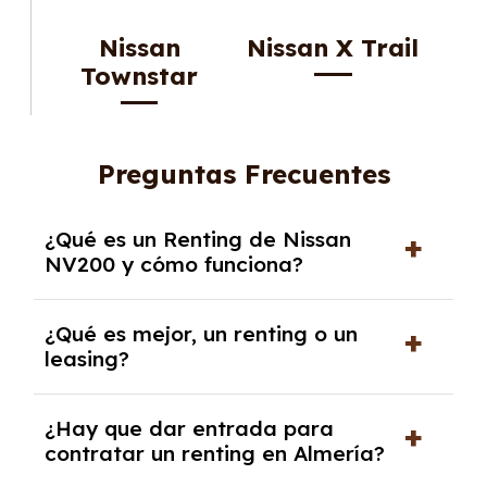
Nissan
Nissan X Trail
Townstar
Preguntas Frecuentes
¿Qué es un Renting de Nissan
NV200 y cómo funciona?
El
Renting de Nissan NV200
es una modalidad
¿Qué es mejor, un renting o un
de alquiler a medio y largo plazo, que puede
leasing?
variar entre 2 y 6 años, dependiendo del
modelo o proveedor. Este servicio incluye
La elección entre
renting
y
leasing
depende
¿Hay que dar entrada para
todas las prestaciones necesarias para el uso
de tus necesidades y circunstancias. El renting
contratar un renting en Almería?
del vehículo, como
reparaciones,
ofrece la ventaja de incluir todos los gastos
mantenimientos, asistencia en carretera,