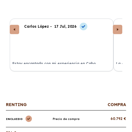
Carlos López -
17 Jul, 2026
An
a
Estoy encantado con mi experiencia en Cabo
La atenc
Renting. El coche llegó en perfectas condiciones y sin
de renti
sorpresas.
RENTING
COMPRA
60.792 €
INCLUIDO
Precio de compra