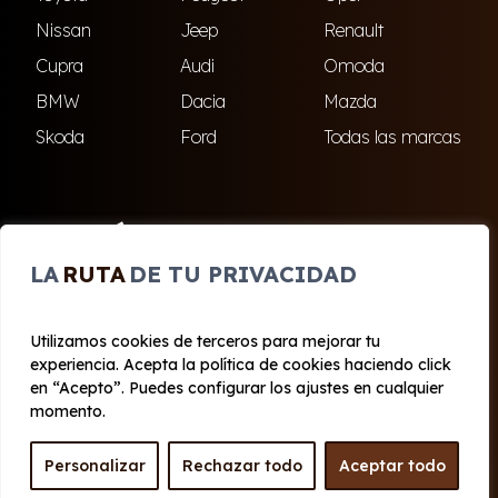
Nissan
Jeep
Renault
Cupra
Audi
Omoda
BMW
Dacia
Mazda
Skoda
Ford
Todas las marcas
ENCUÉNTRANOS
LA
RUTA
DE TU PRIVACIDAD
El Ejido
Roquetas de Mar
Utilizamos cookies de terceros para mejorar tu
experiencia. Acepta la política de cookies haciendo click
© 2020 - 2026 Cabo Renting
en “Acepto”. Puedes configurar los ajustes en cualquier
Aviso legal y Privacidad
|
Política de cookies
|
Términos
momento.
Personalizar
Rechazar todo
Aceptar todo