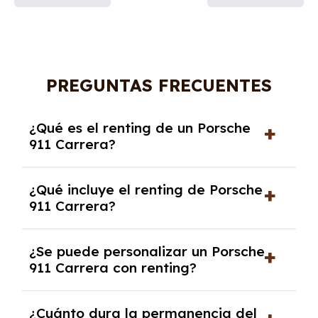
PREGUNTAS FRECUENTES
¿Qué es el renting de un Porsche
911 Carrera?
El renting de un Porsche 911 Carrera es un
¿Qué incluye el renting de Porsche
contrato de alquiler a largo plazo en el que
911 Carrera?
pagas una cuota mensual fija por el uso del
coche durante un periodo determinado,
El renting incluye el uso y disfrute del coche,
generalmente entre 2 y 5 años.
¿Se puede personalizar un Porsche
seguro a todo riesgo, mantenimiento,
911 Carrera con renting?
reparaciones, impuestos, asistencia en
carretera y gestión de la documentación.
Sí, puedes personalizar el coche con ciertas
¿Cuánto dura la permanencia del
opciones y equipamiento adicional, siempre y