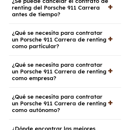
¿Se puede cancelar el contrato de
tendrás que pagar ningún tipo de entrada
renting del Porsche 911 Carrera
salvo en casos que lo exija el proveedor
antes de tiempo?
debido al resultado del estudio de viabilidad
económica.
Generalmente, puedes rescindir el contrato,
¿Qué se necesita para contratar
pero puede haber penalizaciones por
un Porsche 911 Carrera de renting
cancelación anticipada. Es importante revisar
como particular?
las condiciones del contrato y hablar con un
experto que te asesore.
Se requiere DNI/NIE, justificante de ingresos
¿Qué se necesita para contratar
y, en algunos casos, una consulta de solvencia
un Porsche 911 Carrera de renting
crediticia y un pago inicial.
como empresa?
Necesitarás el CIF de la empresa,
¿Qué se necesita para contratar
documentación financiera y, en algunos
un Porsche 911 Carrera de renting
casos, un informe de solvencia de la empresa
como autónomo?
y un pago inicial.
Se necesita DNI/NIE, alta en el régimen de
¿Dónde encontrar las mejores