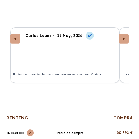
Carlos López -
17 May, 2026
An
a
Estoy encantado con mi experiencia en Cabo
La atenc
Renting. El coche llegó en perfectas condiciones y sin
de renti
sorpresas.
RENTING
COMPRA
60.792 €
INCLUIDO
Precio de compra