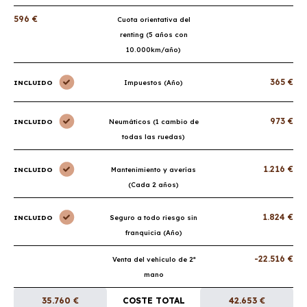
596 €
Cuota orientativa del
renting (5 años con
10.000km/año)
365 €
INCLUIDO
Impuestos (Año)
973 €
INCLUIDO
Neumáticos (1 cambio de
todas las ruedas)
1.216 €
INCLUIDO
Mantenimiento y averías
(Cada 2 años)
1.824 €
INCLUIDO
Seguro a todo riesgo sin
franquicia (Año)
-22.516 €
Venta del vehículo de 2ª
mano
35.760 €
COSTE TOTAL
42.653 €