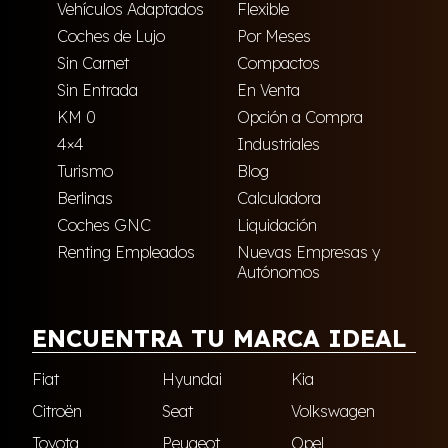
Vehículos Adaptados
Flexible
Coches de Lujo
Por Meses
Sin Carnet
Compactos
Sin Entrada
En Venta
KM 0
Opción a Compra
4×4
Industriales
Turismo
Blog
Berlinas
Calculadora
Coches GNC
Liquidación
Renting Empleados
Nuevas Empresas y
Autónomos
ENCUENTRA TU MARCA IDEAL
Fiat
Hyundai
Kia
Citroën
Seat
Volkswagen
Toyota
Peugeot
Opel