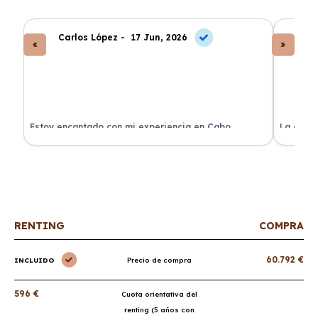
Carlos López -
17 Jun, 2026
An
a
Estoy encantado con mi experiencia en Cabo
La atenc
Renting. El coche llegó en perfectas condiciones y sin
de renti
sorpresas.
RENTING
COMPRA
60.792 €
INCLUIDO
Precio de compra
596 €
Cuota orientativa del
renting (5 años con