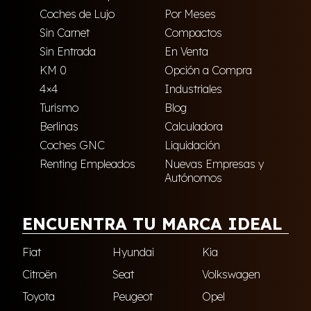
Coches de Lujo
Por Meses
Sin Carnet
Compactos
Sin Entrada
En Venta
KM 0
Opción a Compra
4×4
Industriales
Turismo
Blog
Berlinas
Calculadora
Coches GNC
Liquidación
Renting Empleados
Nuevas Empresas y
Autónomos
ENCUENTRA TU MARCA IDEAL
Fiat
Hyundai
Kia
Citroën
Seat
Volkswagen
Toyota
Peugeot
Opel