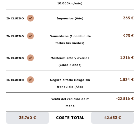
10.000km/año)
365 €
INCLUIDO
Impuestos (Año)
973 €
INCLUIDO
Neumáticos (1 cambio de
todas las ruedas)
1.216 €
INCLUIDO
Mantenimiento y averías
(Cada 2 años)
1.824 €
INCLUIDO
Seguro a todo riesgo sin
franquicia (Año)
-22.516 €
Venta del vehículo de 2ª
mano
35.760 €
COSTE TOTAL
42.653 €