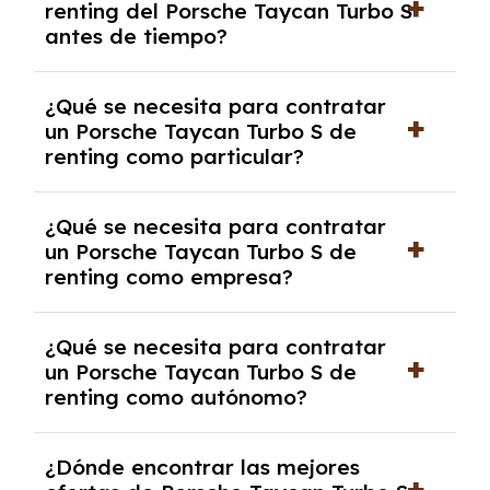
renting del Porsche Taycan Turbo S
salvo en casos que lo exija el proveedor
antes de tiempo?
debido al resultado del estudio de viabilidad
económica.
Generalmente, puedes rescindir el contrato,
¿Qué se necesita para contratar
pero puede haber penalizaciones por
un Porsche Taycan Turbo S de
cancelación anticipada. Es importante revisar
renting como particular?
las condiciones del contrato y hablar con un
experto que te asesore.
Se requiere DNI/NIE, justificante de ingresos
¿Qué se necesita para contratar
y, en algunos casos, una consulta de solvencia
un Porsche Taycan Turbo S de
crediticia y un pago inicial.
renting como empresa?
Necesitarás el CIF de la empresa,
¿Qué se necesita para contratar
documentación financiera y, en algunos
un Porsche Taycan Turbo S de
casos, un informe de solvencia de la empresa
renting como autónomo?
y un pago inicial.
Se necesita DNI/NIE, alta en el régimen de
¿Dónde encontrar las mejores
autónomos, justificante de ingresos y, en