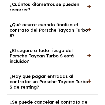
¿Cuántos kilómetros se pueden
renting, que normalmente varía entre 2 y 5
recorrer?
años.
El número de kilómetros está limitado por el
¿Qué ocurre cuando finaliza el
contrato y puede variar entre 10,000 y
contrato del Porsche Taycan Turbo
30,000 km anuales. Si excedes ese límite,
S?
puede haber un cargo adicional.
Al finalizar el contrato, puedes devolver el
¿El seguro a todo riesgo del
coche, renovarlo por uno nuevo o, en algunos
Porsche Taycan Turbo S está
casos, comprarlo a un precio previamente
incluido?
acordado.
Con el renting podrás disfrutar de un Porsche
¿Hay que pagar entradas al
Taycan Turbo S con el seguro a todo riesgo
contratar un Porsche Taycan Turbo
sin franquicia incluido dentro de las cuotas
S de renting?
mensuales.
No, con el renting tienes la ventaja de que no
¿Se puede cancelar el contrato de
tendrás que pagar ningún tipo de entrada