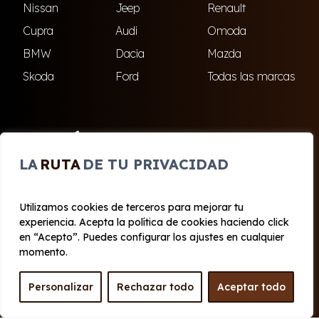
Nissan
Jeep
Renault
Cupra
Audi
Omoda
BMW
Dacia
Mazda
Skoda
Ford
Todas las marcas
ENCUÉNTRANOS
LA
RUTA
DE TU PRIVACIDAD
El Ejido
Roquetas de Mar
Utilizamos cookies de terceros para mejorar tu
experiencia. Acepta la política de cookies haciendo click
© 2020 - 2026 Cabo Renting
en “Acepto”. Puedes configurar los ajustes en cualquier
Aviso legal y Privacidad
|
Política de cookies
|
Términos
momento.
Personalizar
Rechazar todo
Aceptar todo