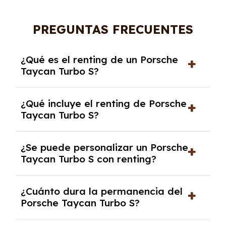
PREGUNTAS FRECUENTES
¿Qué es el renting de un Porsche
Taycan Turbo S?
El renting de un Porsche Taycan Turbo S es un
¿Qué incluye el renting de Porsche
contrato de alquiler a largo plazo en el que
Taycan Turbo S?
pagas una cuota mensual fija por el uso del
coche durante un periodo determinado,
El renting incluye el uso y disfrute del coche,
generalmente entre 2 y 5 años.
¿Se puede personalizar un Porsche
seguro a todo riesgo, mantenimiento,
Taycan Turbo S con renting?
reparaciones, impuestos, asistencia en
carretera y gestión de la documentación.
Sí, puedes personalizar el coche con ciertas
¿Cuánto dura la permanencia del
opciones y equipamiento adicional, siempre y
Porsche Taycan Turbo S?
cuando lo pactes con la empresa de renting.
Puedes elegir la duración del contrato de