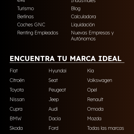
4×4
Industriales
Turismo
Blog
Berlinas
Calculadora
Coches GNC
Liquidación
Renting Empleados
Nuevas Empresas y
Autónomos
ENCUENTRA TU MARCA IDEAL
Fiat
Hyundai
Kia
Citroën
Seat
Volkswagen
Toyota
Peugeot
Opel
Nissan
Jeep
Renault
Cupra
Audi
Omoda
BMW
Dacia
Mazda
Skoda
Ford
Todas las marcas