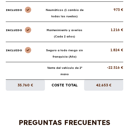
973 €
INCLUIDO
Neumáticos (1 cambio de
todas las ruedas)
1.216 €
INCLUIDO
Mantenimiento y averías
(Cada 2 años)
1.824 €
INCLUIDO
Seguro a todo riesgo sin
franquicia (Año)
-22.516 €
Venta del vehículo de 2ª
mano
35.760 €
COSTE TOTAL
42.653 €
PREGUNTAS FRECUENTES