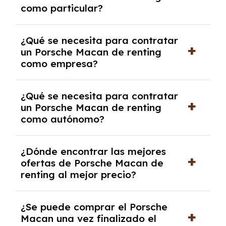
como particular?
las condiciones del contrato y hablar con un
experto que te asesore.
Se requiere DNI/NIE, justificante de ingresos
¿Qué se necesita para contratar
y, en algunos casos, una consulta de solvencia
un Porsche Macan de renting
crediticia y un pago inicial.
como empresa?
Necesitarás el CIF de la empresa,
¿Qué se necesita para contratar
documentación financiera y, en algunos
un Porsche Macan de renting
casos, un informe de solvencia de la empresa
como autónomo?
y un pago inicial.
Se necesita DNI/NIE, alta en el régimen de
¿Dónde encontrar las mejores
autónomos, justificante de ingresos y, en
ofertas de Porsche Macan de
algunos casos, un informe fiscal y un pago
renting al mejor precio?
inicial.
En nuestra página web podrás encontrar las
¿Se puede comprar el Porsche
mejores ofertas de vehículos de renting con
Macan una vez finalizado el
todos los gastos incluidos y sin pagar