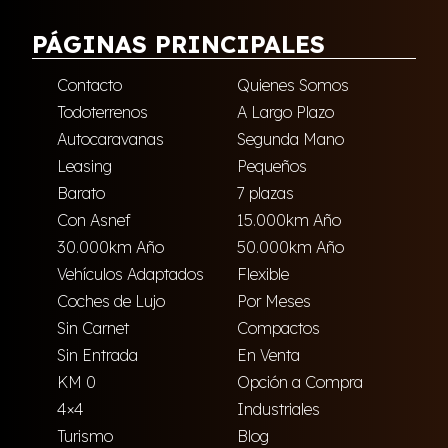
PÁGINAS PRINCIPALES
Contacto
Quienes Somos
Todoterrenos
A Largo Plazo
Autocaravanas
Segunda Mano
Leasing
Pequeños
Barato
7 plazas
Con Asnef
15.000km Año
30.000km Año
50.000km Año
Vehículos Adaptados
Flexible
Coches de Lujo
Por Meses
Sin Carnet
Compactos
Sin Entrada
En Venta
KM 0
Opción a Compra
4×4
Industriales
Turismo
Blog