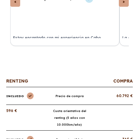
a
Estoy encantado con mi experiencia en Cabo
La atenc
Renting. El coche llegó en perfectas condiciones y sin
de renti
sorpresas.
RENTING
COMPRA
60.792 €
INCLUIDO
Precio de compra
596 €
Cuota orientativa del
renting (5 años con
10.000km/año)