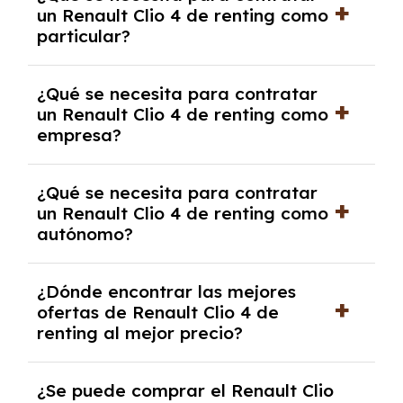
un Renault Clio 4 de renting como
cancelación anticipada. Es importante revisar
particular?
las condiciones del contrato y hablar con un
experto que te asesore.
Se requiere DNI/NIE, justificante de ingresos
¿Qué se necesita para contratar
y, en algunos casos, una consulta de solvencia
un Renault Clio 4 de renting como
crediticia y un pago inicial.
empresa?
Necesitarás el CIF de la empresa,
¿Qué se necesita para contratar
documentación financiera y, en algunos
un Renault Clio 4 de renting como
casos, un informe de solvencia de la empresa
autónomo?
y un pago inicial.
Se necesita DNI/NIE, alta en el régimen de
¿Dónde encontrar las mejores
autónomos, justificante de ingresos y, en
ofertas de Renault Clio 4 de
algunos casos, un informe fiscal y un pago
renting al mejor precio?
inicial.
En nuestra página web podrás encontrar las
¿Se puede comprar el Renault Clio
mejores ofertas de vehículos de renting con