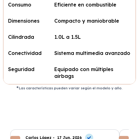
Consumo
Eficiente en combustible
Dimensiones
Compacto y maniobrable
Cilindrada
1.0L a 1.5L
Conectividad
Sistema multimedia avanzado
Seguridad
Equipado con múltiples
airbags
Las características pueden variar según el modelo y año.
Carlos López -
17 Jun, 2026
An