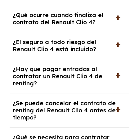
El número de kilómetros está limitado por el
¿Qué ocurre cuando finaliza el
contrato y puede variar entre 10,000 y
contrato del Renault Clio 4?
30,000 km anuales. Si excedes ese límite,
puede haber un cargo adicional.
Al finalizar el contrato, puedes devolver el
¿El seguro a todo riesgo del
coche, renovarlo por uno nuevo o, en algunos
Renault Clio 4 está incluido?
casos, comprarlo a un precio previamente
acordado.
Con el renting podrás disfrutar de un Renault
¿Hay que pagar entradas al
Clio 4 con el seguro a todo riesgo sin
contratar un Renault Clio 4 de
franquicia incluido dentro de las cuotas
renting?
mensuales.
No, con el renting tienes la ventaja de que no
¿Se puede cancelar el contrato de
tendrás que pagar ningún tipo de entrada
renting del Renault Clio 4 antes de
salvo en casos que lo exija el proveedor
tiempo?
debido al resultado del estudio de viabilidad
económica.
Generalmente, puedes rescindir el contrato,
¿Qué se necesita para contratar
pero puede haber penalizaciones por