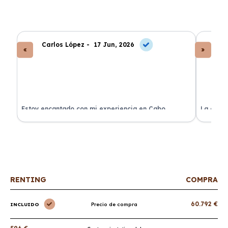
Carlos López -
17 Jun, 2026
An
a
Estoy encantado con mi experiencia en Cabo
La atenc
Renting. El coche llegó en perfectas condiciones y sin
de renti
sorpresas.
RENTING
COMPRA
60.792 €
INCLUIDO
Precio de compra