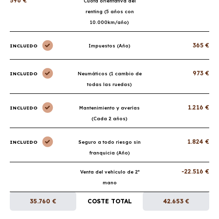
596 €
Cuota orientativa del
renting (5 años con
10.000km/año)
365 €
INCLUIDO
Impuestos (Año)
973 €
INCLUIDO
Neumáticos (1 cambio de
todas las ruedas)
1.216 €
INCLUIDO
Mantenimiento y averías
(Cada 2 años)
1.824 €
INCLUIDO
Seguro a todo riesgo sin
franquicia (Año)
-22.516 €
Venta del vehículo de 2ª
mano
35.760 €
COSTE TOTAL
42.653 €