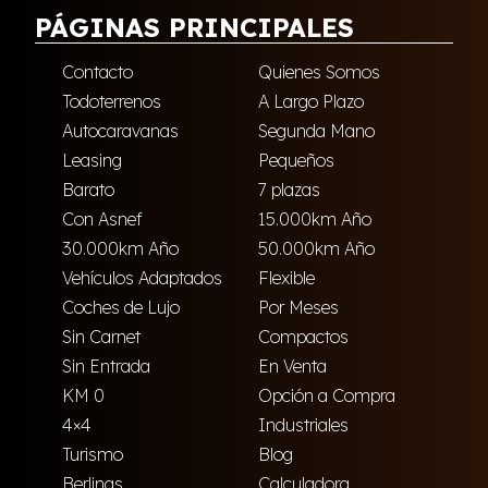
PÁGINAS PRINCIPALES
Contacto
Quienes Somos
Todoterrenos
A Largo Plazo
Autocaravanas
Segunda Mano
Leasing
Pequeños
Barato
7 plazas
Con Asnef
15.000km Año
30.000km Año
50.000km Año
Vehículos Adaptados
Flexible
Coches de Lujo
Por Meses
Sin Carnet
Compactos
Sin Entrada
En Venta
KM 0
Opción a Compra
4×4
Industriales
Turismo
Blog
Berlinas
Calculadora