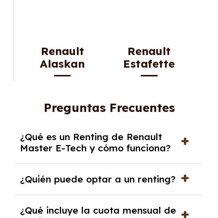
Renault
Renault
Alaskan
Estafette
Preguntas Frecuentes
¿Qué es un Renting de Renault
Master E-Tech y cómo funciona?
El
Renting de Renault Master E-Tech
es una
¿Quién puede optar a un renting?
modalidad de alquiler a medio o largo plazo
que te permite disfrutar de un vehículo sin
Podrán optar a un
renting
tanto
empresas
¿Qué incluye la cuota mensual de
preocuparte por los gastos adicionales.