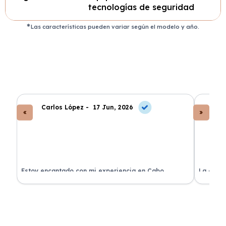
tecnologías de seguridad
Las características pueden variar según el modelo y año.
Carlos López -
17 Jun, 2026
An
a
Estoy encantado con mi experiencia en Cabo
La atenc
Renting. El coche llegó en perfectas condiciones y sin
de renti
sorpresas.