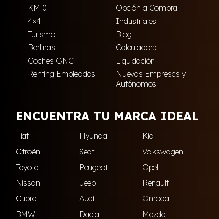
KM 0
Opción a Compra
4×4
Industriales
Turismo
Blog
Berlinas
Calculadora
Coches GNC
Liquidación
Renting Empleados
Nuevas Empresas y
Autónomos
ENCUENTRA TU MARCA IDEAL
Fiat
Hyundai
Kia
Citroën
Seat
Volkswagen
Toyota
Peugeot
Opel
Nissan
Jeep
Renault
Cupra
Audi
Omoda
BMW
Dacia
Mazda