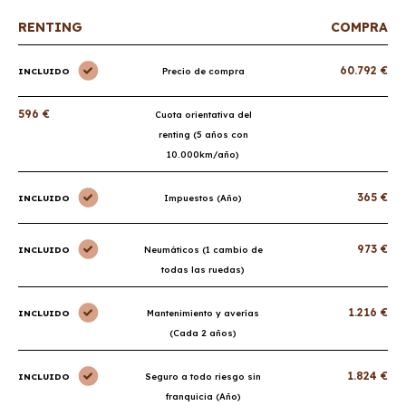
RENTING
COMPRA
60.792 €
INCLUIDO
Precio de compra
596 €
Cuota orientativa del
renting (5 años con
10.000km/año)
365 €
INCLUIDO
Impuestos (Año)
973 €
INCLUIDO
Neumáticos (1 cambio de
todas las ruedas)
1.216 €
INCLUIDO
Mantenimiento y averías
(Cada 2 años)
1.824 €
INCLUIDO
Seguro a todo riesgo sin
franquicia (Año)