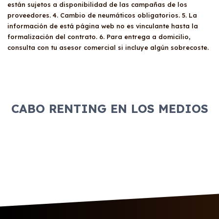
conducir válido, solvencia económica y no
por ambas caras.
están sujetos a disponibilidad de las campañas de los
estar en registros de morosidad. La
proveedores. 4. Cambio de neumáticos obligatorios. 5. La
evaluación de la aptitud para contratar un
información de está página web no es vinculante hasta la
coche de renting la realiza el departamento
formalización del contrato. 6. Para entrega a domicilio,
de riesgos de cada proveedor.
consulta con tu asesor comercial si incluye algún sobrecoste.
CABO RENTING EN LOS MEDIOS