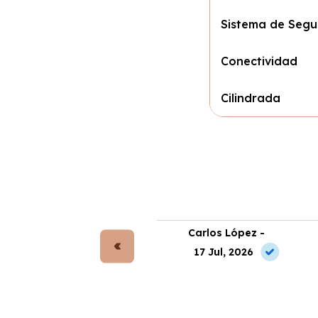
Sistema de Segu
Conectividad
Cilindrada
rta Gómez -
Carlos López -
 Jul, 2026
17 Jul, 2026