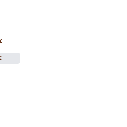
€
 €
€