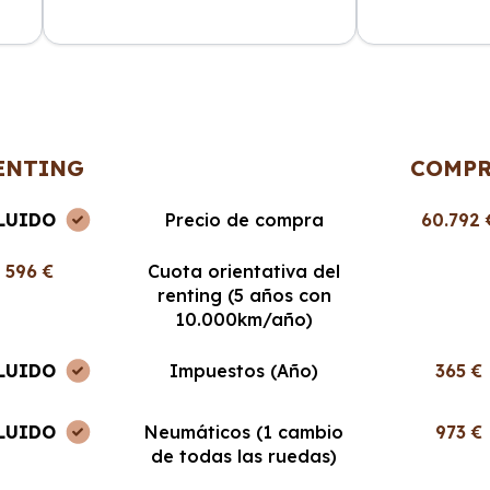
ncia
La atención al cliente fue
Cabo Renting m
en
excepcional y el proceso de renting
mucho la vida. 
muy sencillo. ¡Recomendable al
cuota mensual,
100%!
ENTING
COMP
LUIDO
Precio de compra
60.792 
596 €
Cuota orientativa del
renting (5 años con
10.000km/año)
LUIDO
Impuestos (Año)
365 €
LUIDO
Neumáticos (1 cambio
973 €
de todas las ruedas)