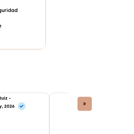
guridad
e
Ruiz -
Lucía Fernández -
y, 2026
10 Jul, 2026