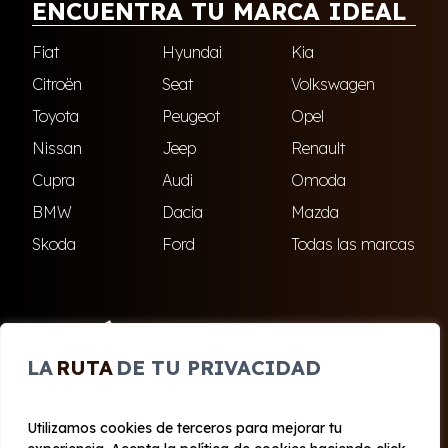
ENCUENTRA TU MARCA IDEAL
Fiat
Hyundai
Kia
Citroën
Seat
Volkswagen
Toyota
Peugeot
Opel
Nissan
Jeep
Renault
Cupra
Audi
Omoda
BMW
Dacia
Mazda
Skoda
Ford
Todas las marcas
ENCUÉNTRANOS
LA
RUTA
DE TU PRIVACIDAD
El Ejido
Roquetas de Mar
Utilizamos cookies de terceros para mejorar tu