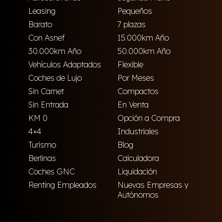
Leasing
Pequeños
Barato
7 plazas
Con Asnef
15.000km Año
30.000km Año
50.000km Año
Vehículos Adaptados
Flexible
Coches de Lujo
Por Meses
Sin Carnet
Compactos
Sin Entrada
En Venta
KM 0
Opción a Compra
4×4
Industriales
Turismo
Blog
Berlinas
Calculadora
Coches GNC
Liquidación
Renting Empleados
Nuevas Empresas y
Autónomos