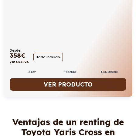
Desde:
358
€
Todo incluido
/mes+IVA
131cv
Híbrido
4,5l/100km
VER PRODUCTO
Ventajas de un renting de
Toyota Yaris Cross en