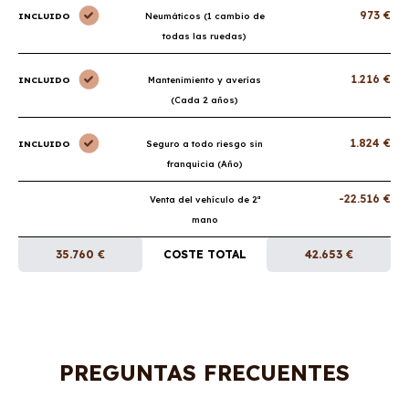
973 €
INCLUIDO
Neumáticos (1 cambio de
todas las ruedas)
1.216 €
INCLUIDO
Mantenimiento y averías
(Cada 2 años)
1.824 €
INCLUIDO
Seguro a todo riesgo sin
franquicia (Año)
-22.516 €
Venta del vehículo de 2ª
mano
35.760 €
COSTE TOTAL
42.653 €
PREGUNTAS FRECUENTES