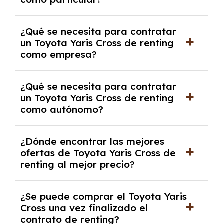
las condiciones del contrato y hablar con un
experto que te asesore.
Se requiere DNI/NIE, justificante de ingresos
¿Qué se necesita para contratar
y, en algunos casos, una consulta de solvencia
un Toyota Yaris Cross de renting
crediticia y un pago inicial.
como empresa?
Necesitarás el CIF de la empresa,
¿Qué se necesita para contratar
documentación financiera y, en algunos
un Toyota Yaris Cross de renting
casos, un informe de solvencia de la empresa
como autónomo?
y un pago inicial.
Se necesita DNI/NIE, alta en el régimen de
¿Dónde encontrar las mejores
autónomos, justificante de ingresos y, en
ofertas de Toyota Yaris Cross de
algunos casos, un informe fiscal y un pago
renting al mejor precio?
inicial.
En nuestra página web podrás encontrar las
¿Se puede comprar el Toyota Yaris
mejores ofertas de vehículos de renting con
Cross una vez finalizado el
todos los gastos incluidos y sin pagar
contrato de renting?
entradas.