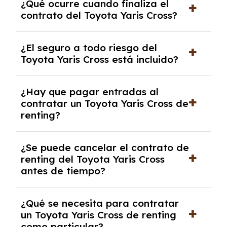
¿Qué ocurre cuando finaliza el
contrato y puede variar entre 10,000 y
contrato del Toyota Yaris Cross?
30,000 km anuales. Si excedes ese límite,
puede haber un cargo adicional.
Al finalizar el contrato, puedes devolver el
¿El seguro a todo riesgo del
coche, renovarlo por uno nuevo o, en algunos
Toyota Yaris Cross está incluido?
casos, comprarlo a un precio previamente
acordado.
Con el renting podrás disfrutar de un Toyota
¿Hay que pagar entradas al
Yaris Cross con el seguro a todo riesgo sin
contratar un Toyota Yaris Cross de
franquicia incluido dentro de las cuotas
renting?
mensuales.
No, con el renting tienes la ventaja de que no
¿Se puede cancelar el contrato de
tendrás que pagar ningún tipo de entrada
renting del Toyota Yaris Cross
salvo en casos que lo exija el proveedor
antes de tiempo?
debido al resultado del estudio de viabilidad
económica.
Generalmente, puedes rescindir el contrato,
¿Qué se necesita para contratar
pero puede haber penalizaciones por
un Toyota Yaris Cross de renting
cancelación anticipada. Es importante revisar
como particular?