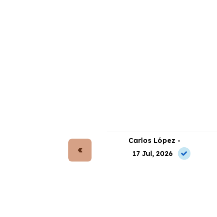
rta Gómez -
Carlos López -
 May, 2026
17 Jul, 2026