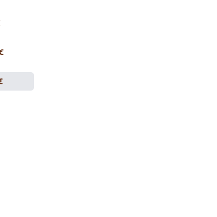
€
 €
€