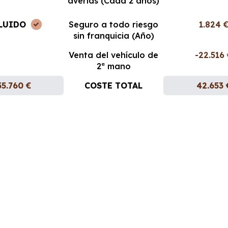
averías (Cada 2 años)
LUIDO
Seguro a todo riesgo
1.824 
sin franquicia (Año)
Venta del vehículo de
-22.516
2ª mano
35.760 €
COSTE TOTAL
42.653 