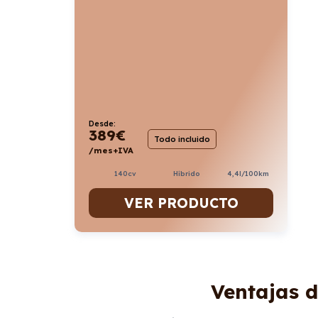
Desde:
389
€
Todo incluido
/mes+IVA
140cv
Híbrido
4,4l/100km
VER PRODUCTO
Ventajas d