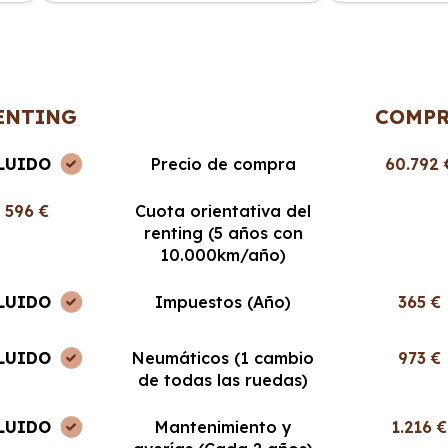
ncia
La atención al cliente fue
Cabo Renting m
en
excepcional y el proceso de renting
mucho la vida. 
muy sencillo. ¡Recomendable al
cuota mensual,
100%!
ENTING
COMP
LUIDO
Precio de compra
60.792 
596 €
Cuota orientativa del
renting (5 años con
10.000km/año)
LUIDO
Impuestos (Año)
365 €
LUIDO
Neumáticos (1 cambio
973 €
de todas las ruedas)
LUIDO
Mantenimiento y
1.216 €