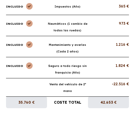
365 €
INCLUIDO
Impuestos (Año)
973 €
INCLUIDO
Neumáticos (1 cambio de
todas las ruedas)
1.216 €
INCLUIDO
Mantenimiento y averías
(Cada 2 años)
1.824 €
INCLUIDO
Seguro a todo riesgo sin
franquicia (Año)
-22.516 €
Venta del vehículo de 2ª
mano
35.760 €
COSTE TOTAL
42.653 €