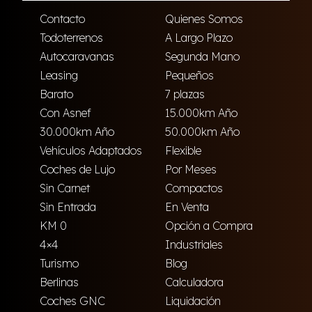
Contacto
Quienes Somos
Todoterrenos
A Largo Plazo
Autocaravanas
Segunda Mano
Leasing
Pequeños
Barato
7 plazas
Con Asnef
15.000km Año
30.000km Año
50.000km Año
Vehículos Adaptados
Flexible
Coches de Lujo
Por Meses
Sin Carnet
Compactos
Sin Entrada
En Venta
KM 0
Opción a Compra
4×4
Industriales
Turismo
Blog
Berlinas
Calculadora
Coches GNC
Liquidación