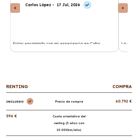
Carlos López -
17 Jul, 2026
An
a
Estoy encantado con mi experiencia en Cabo
La atenc
Renting. El coche llegó en perfectas condiciones y sin
de renti
sorpresas.
RENTING
COMPRA
60.792 €
INCLUIDO
Precio de compra
596 €
Cuota orientativa del
renting (5 años con
10.000km/año)