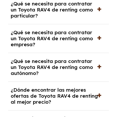
¿Qué se necesita para contratar
pero puede haber penalizaciones por
un Toyota RAV4 de renting como
cancelación anticipada. Es importante revisar
particular?
las condiciones del contrato y hablar con un
experto que te asesore.
Se requiere DNI/NIE, justificante de ingresos
¿Qué se necesita para contratar
y, en algunos casos, una consulta de solvencia
un Toyota RAV4 de renting como
crediticia y un pago inicial.
empresa?
Necesitarás el CIF de la empresa,
¿Qué se necesita para contratar
documentación financiera y, en algunos
un Toyota RAV4 de renting como
casos, un informe de solvencia de la empresa
autónomo?
y un pago inicial.
Se necesita DNI/NIE, alta en el régimen de
¿Dónde encontrar las mejores
autónomos, justificante de ingresos y, en
ofertas de Toyota RAV4 de renting
algunos casos, un informe fiscal y un pago
al mejor precio?
inicial.
En nuestra página web podrás encontrar las